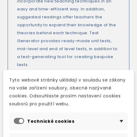
incorporate new teaching techniques in an
easy and time-efficient way. In addition,
suggested readings offer teachers the
opportunity to expand their knowledge of the
theories behind each technique. Test
Generator provides ready-made unit tests,
mid-level and end of level tests, in addition to
a test-generating tool for creating bespoke
tests.
Tyto webové stránky ukládají v souladu se zákony
na vaše zařízení soubory, obecně nazývané
Also includes:
cookies. Odsouhlaste prosím nastavení cookies
*60 photocopiable grammar, vocabulary, and
souborů pro použití webu.
speaking worksheets
*Workbook answer keys and audio scripts
Technické cookies
*Student’s Book audio scripts
*Language Summaries for each unit