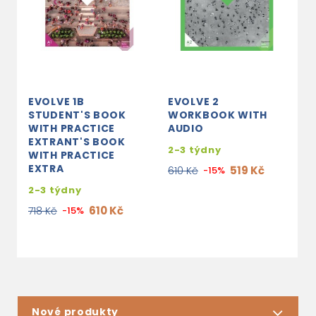
EVOLVE 1B
EVOLVE 2
E
STUDENT'S BOOK
WORKBOOK WITH
C
WITH PRACTICE
AUDIO
2
EXTRANT'S BOOK
2-3 týdny
WITH PRACTICE
1
EXTRA
519 Kč
610 Kč
-15%
2-3 týdny
610 Kč
718 Kč
-15%
Nové produkty