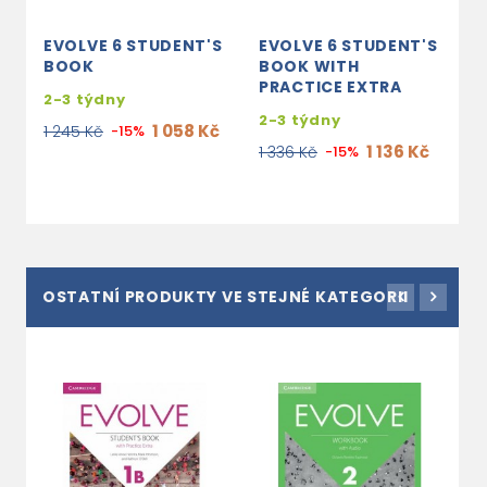
EVOLVE 6 STUDENT'S
EVOLVE 6 STUDENT'S
E
BOOK
BOOK WITH
W
PRACTICE EXTRA
A
2-3 týdny
2-3 týdny
2
1 058 Kč
1 245 Kč
-15%
1 136 Kč
1 336 Kč
-15%
6
OSTATNÍ PRODUKTY VE STEJNÉ KATEGORII