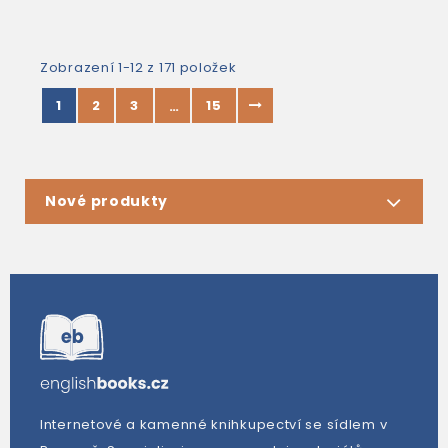
Zobrazení 1-12 z 171 položek
1
2
3
15
…
Nové produkty
Internetové a kamenné knihkupectví se sídlem v