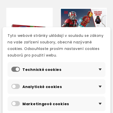
Tyto webové stránky ukládají v souladu se zákony
na vaše zařízení soubory, obecně nazývané
cookies. Odsouhlaste prosím nastavení cookies
souborů pro použití webu.
Technické cookies
ANGLICKY HRAVĚ -
LEGO MARVEL SECRETS
DESKOVÁ HRA
OF THE AVENGERS:
Analytické cookies
INCLUDES EXCLUSIVE
MINIFIGURE
3-5 dní
3-4 týdny
1 850 Kč
382 Kč
449 Kč
-15%
Marketingové cookies