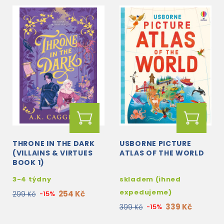
THRONE IN THE DARK
USBORNE PICTURE
(VILLAINS & VIRTUES
ATLAS OF THE WORLD
BOOK 1)
3-4 týdny
skladem (ihned
expedujeme)
254 Kč
299 Kč
-15%
339 Kč
399 Kč
-15%