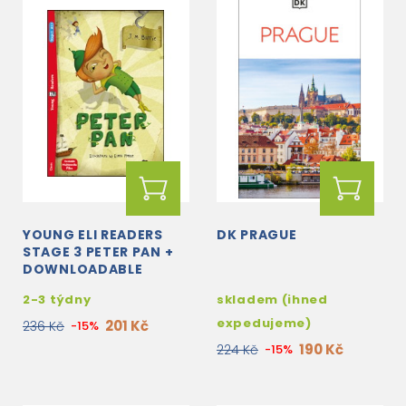
YOUNG ELI READERS
DK PRAGUE
STAGE 3 PETER PAN +
DOWNLOADABLE
MULTIMEDIA
2-3 týdny
skladem (ihned
expedujeme)
201 Kč
236 Kč
-15%
190 Kč
224 Kč
-15%