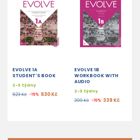
EVOLVE 1A
EVOLVE 1B
E
STUDENT'S BOOK
WORKBOOK WITH
S
AUDIO
2-3 týdny
2
2-3 týdny
530 Kč
623 Kč
-15%
6
339 Kč
399 Kč
-15%