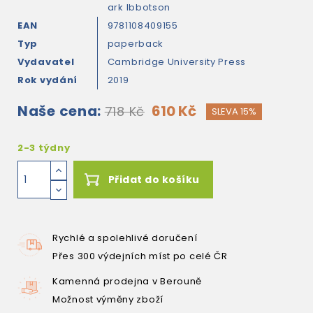
ark Ibbotson
EAN
9781108409155
Typ
paperback
Vydavatel
Cambridge University Press
Rok vydání
2019
Naše cena:
610 Kč
718 Kč
SLEVA 15%
2-3 týdny
Přidat do košíku
Rychlé a spolehlivé doručení
Přes 300 výdejních míst po celé ČR
Kamenná prodejna v Berouně
Možnost výměny zboží