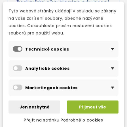
'Practice Extra' offers bite-sized activities and
games for students to study at home or on the
Tyto webové stránky ukládají v souladu se zákony
go. Mobile friendly as well as accessible on a
na vaše zařízení soubory, obecně nazývané
desktop or tablet, it also allows teachers to
cookies. Odsouhlaste prosím nastavení cookies
easily track students' performance.
souborů pro použití webu.
Technické cookies
TAKÉ DOPORUČUJEME
Analytické cookies
Marketingové cookies
Jen nezbytné
Přijmout vše
Přejít na stránku Podrobně o cookies