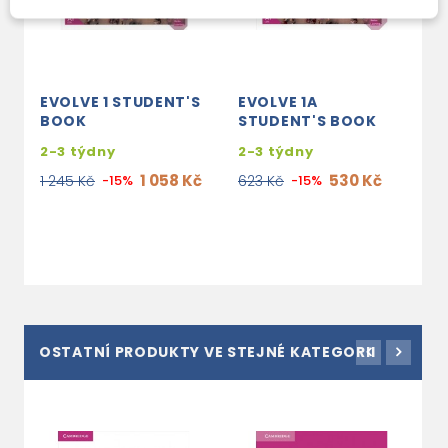
EVOLVE 1 STUDENT'S
EVOLVE 1A
E
BOOK
STUDENT'S BOOK
S
2-3 týdny
2-3 týdny
2
1 058 Kč
530 Kč
1 245 Kč
-15%
623 Kč
-15%
6
OSTATNÍ PRODUKTY VE STEJNÉ KATEGORII