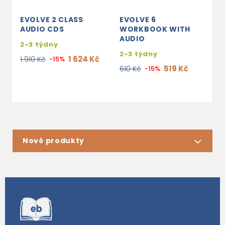
EVOLVE 2 CLASS
EVOLVE 6
E
AUDIO CDS
WORKBOOK WITH
C
AUDIO
2-3 týdny
2
2-3 týdny
1 624 Kč
1 910 Kč
-15%
1
519 Kč
610 Kč
-15%
Nové produkty