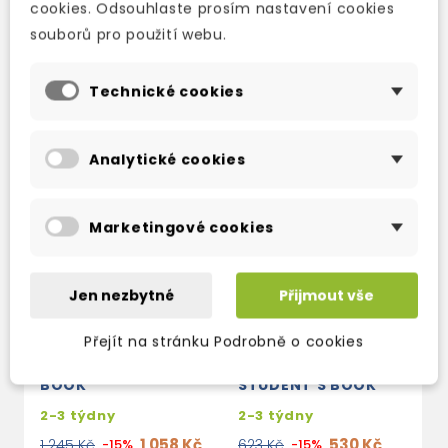
cookies. Odsouhlaste prosím nastavení cookies
souborů pro použití webu.
TAKÉ DOPORUČUJEME
Technické cookies
Analytické cookies
Marketingové cookies
Jen nezbytné
Přijmout vše
Přejít na stránku Podrobně o cookies
EVOLVE 1 STUDENT'S
EVOLVE 1A
E
BOOK
STUDENT'S BOOK
S
2-3 týdny
2-3 týdny
2
1 058 Kč
530 Kč
1 245 Kč
-15%
623 Kč
-15%
6