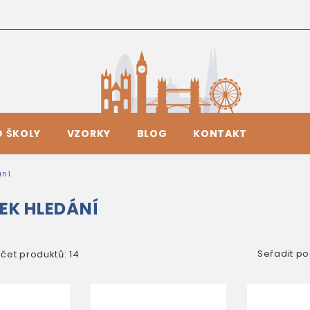
O ŠKOLY
VZORKY
BLOG
KONTAKT
ání
EK HLEDÁNÍ
Seřadit po
čet produktů: 14