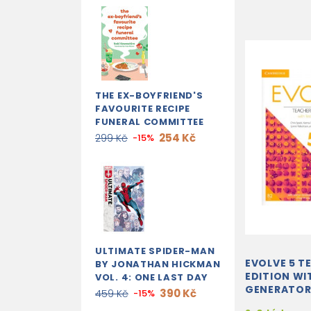
THE EX-BOYFRIEND'S
FAVOURITE RECIPE
FUNERAL COMMITTEE
254 Kč
299 Kč
-15%
ULTIMATE SPIDER-MAN
EVOLVE 5 T
BY JONATHAN HICKMAN
EDITION WI
VOL. 4: ONE LAST DAY
GENERATO
390 Kč
459 Kč
-15%