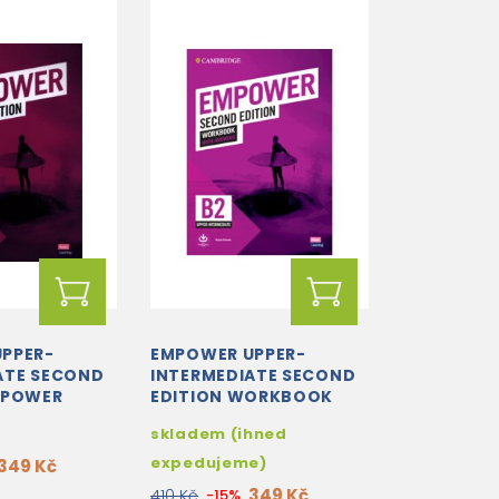
PPER-
EMPOWER UPPER-
ATE SECOND
INTERMEDIATE SECOND
MPOWER
EDITION WORKBOOK
WITH ANSWERS
skladem (ihned
ATE/B2
 WITHOUT
expedujeme)
349 Kč
349 Kč
410 Kč
-15%