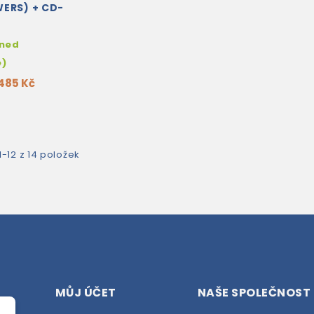
ERS) + CD-
hned
e)
485 Kč
-12 z 14 položek
MŮJ ÚČET
NAŠE SPOLEČNOST