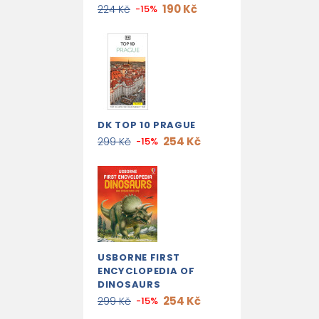
190 Kč
224 Kč
-15%
DK TOP 10 PRAGUE
254 Kč
299 Kč
-15%
USBORNE FIRST
ENCYCLOPEDIA OF
DINOSAURS
254 Kč
299 Kč
-15%