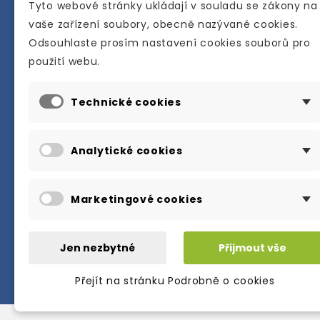
Tyto webové stránky ukládají v souladu se zákony na
vaše zařízení soubory, obecně nazývané cookies.
Odsouhlaste prosím nastavení cookies souborů pro
Internetové a kamenné knihkupectví se
použití webu.
sídlem v Berouně. Specializuje se na pro
materiálů určených pro studium a výuku
Technické cookies
anglického jazyka.
Karly Machové 48 Beroun 266 01
Analytické cookies
+420 734 302 908
info@englishbooks.cz
Marketingové cookies
Jen nezbytné
Přijmout vše
Přejít na stránku Podrobně o cookies
© 2026・englishbooks.cz・all rights res