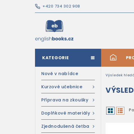
+420 734 302 908
KATEGORIE
#
PR
Nově v nabídce
Výsledek hled
Kurzové učebnice
VÝSLED
Příprava na zkoušky
Po
Doplňkové materiály
Zjednodušená četba