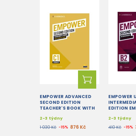
EMPOWER ADVANCED
EMPOWER U
SECOND EDITION
INTERMEDI
TEACHER'S BOOK WITH
EDITION E
DIGITAL PACK
UPPER-
2-3 týdny
2-3 týdny
INTERMEDI
WORKBOOK
876 Kč
1 030 Kč
-15%
410 Kč
-15%
ANSWERS