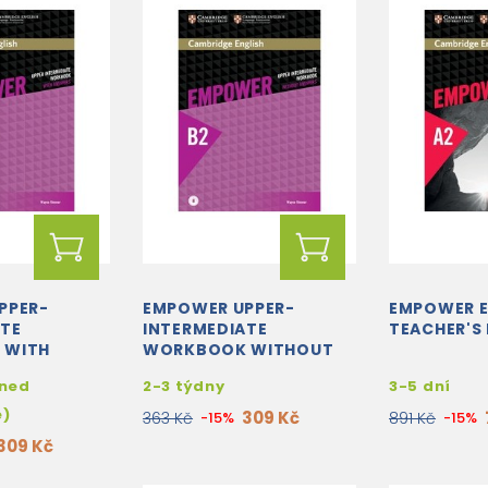
PPER-
EMPOWER UPPER-
EMPOWER 
ATE
INTERMEDIATE
TEACHER'S
 WITH
WORKBOOK WITHOUT
 AUDIO
ANSWERS + AUDIO
hned
2-3 týdny
3-5 dní
DOWNLOAD
e)
309 Kč
363 Kč
-15%
891 Kč
-15%
309 Kč