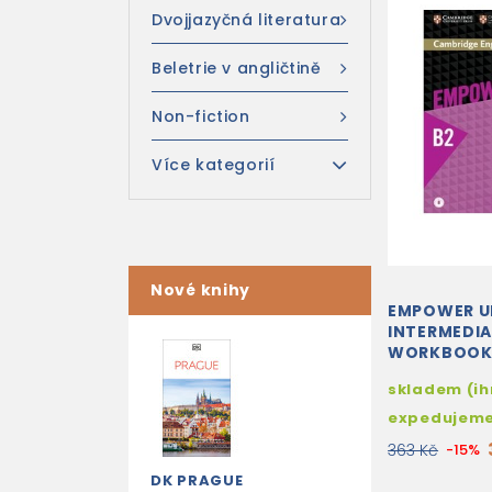
Dvojjazyčná literatura
Beletrie v angličtině
Non-fiction
Více kategorií
Nové knihy
EMPOWER U
INTERMEDI
WORKBOOK
ANSWERS +
skladem (i
DOWNLOAD
expedujem
363 Kč
-15%
DK PRAGUE