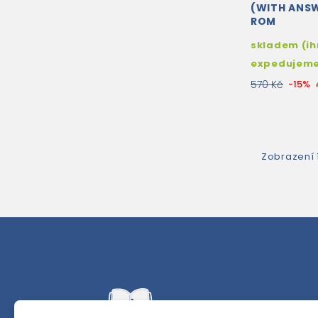
(WITH ANSW
ROM
skladem (i
expedujem
570 Kč
-15%
Zobrazení 1