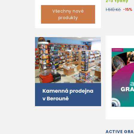
2-3 týdny
1 510 Kč
-15%
Všechny nové
produkty
ACTIVE GR