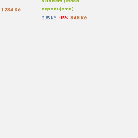
skladem (ihned
RESOURCE PACK
expedujeme)
1 284 Kč
846 Kč
995 Kč
-15%