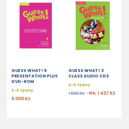
GUESS WHAT! 5
GUESS WHAT! 3
G
PRESENTATION PLUS
CLASS AUDIO CDS
P
DVD-ROM
D
2-3 týdny
2-3 týdny
2
1 437 Kč
1 690 Kč
-15%
5 000 Kč
5