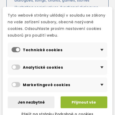
dialogues, songs, chants, games, stories
illustrating social values, functional dialogues,
and role play. There are plenty of
Tyto webové stránky ukládají v souladu se zákony
opportunities for developing children's
na vaše zařízení soubory, obecně nazývané
thinking skills and their knowledge of other
cookies. Odsouhlaste prosím nastavení cookies
subjects in the CLIL lessons.
souborů pro použití webu.
Technické cookies
TAKÉ DOPORUČUJEME
Analytické cookies
Marketingové cookies
Jen nezbytné
Přijmout vše
Přejít na stránku Podrobně o cookies