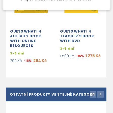
GUESS WHAT! 4
GUESS WHAT! 4
G
ACTIVITY BOOK
TEACHER'S BOOK
C
WITH ONLINE
WITH DVD
2
RESOURCES
3-5 dní
1
3-5 dní
1 275 Kč
1 500 Kč
-15%
254 Kč
299 Kč
-15%
OSTATNÍ PRODUKTY VE STEJNÉ KATEGORII