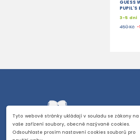
GUESS 
PUPIL'S
3-5 dní
450 Kč
-
Tyto webové stránky ukládají v souladu se zákony na
vaše zařízení soubory, obecně nazývané cookies.
Odsouhlaste prosím nastavení cookies souborů pro
Internetové a kamenné knihkupectví se