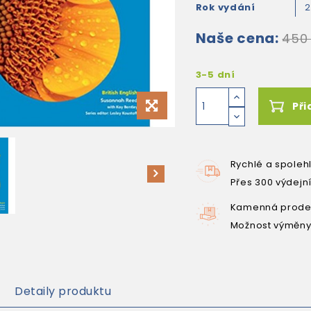
Rok vydání
2
Naše cena:
450
3-5 dní
Při
Rychlé a spoleh
Přes 300 výdejn
Kamenná prodej
Možnost výměny
Detaily produktu