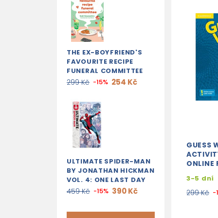
THE EX-BOYFRIEND'S
FAVOURITE RECIPE
FUNERAL COMMITTEE
254 Kč
299 Kč
-15%
GUESS 
ACTIVI
ULTIMATE SPIDER-MAN
ONLINE
BY JONATHAN HICKMAN
3-5 dní
VOL. 4: ONE LAST DAY
390 Kč
459 Kč
-15%
299 Kč
-