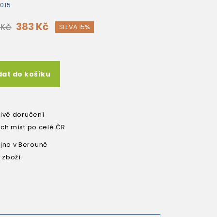
015
383 Kč
 Kč
SLEVA 15%
dat do košíku
livé doručení
ích míst po celé ČR
na v Berouně
 zboží