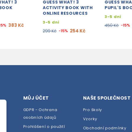
WHAT! 3
GUESS WHAT! 3
GUESS WHA
 BOOK
ACTIVITY BOOK WITH
PUPIL'S BO
ONLINE RESOURCES
3-5 dní
3-5 dní
383 Kč
15%
450 Kč
-15%
254 Kč
299 Kč
-15%
MŮJ ÚČET
NAŠE SPOLEČNOST
GDPR - Ochrana
Pro školy
osobních údajů
Vzorky
Prohlášení o použití
Obchodní podmínky