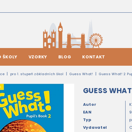
O ŠKOLY
VZORKY
BLOG
KONTAKT
ice
pro 1. stupeň základních škol
Guess What!
Guess What! 2 Pup
GUESS WHAT!
Autor
K
EAN
9
Typ
Vydavatel
C