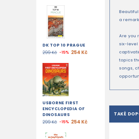
Beautifu
a remark
Are you 
six-leve
DK TOP 10 PRAGUE
254 Kč
captivati
299 Kč
-15%
topics th
songs, ch
opportuni
USBORNE FIRST
ENCYCLOPEDIA OF
TAKÉ DO
DINOSAURS
254 Kč
299 Kč
-15%