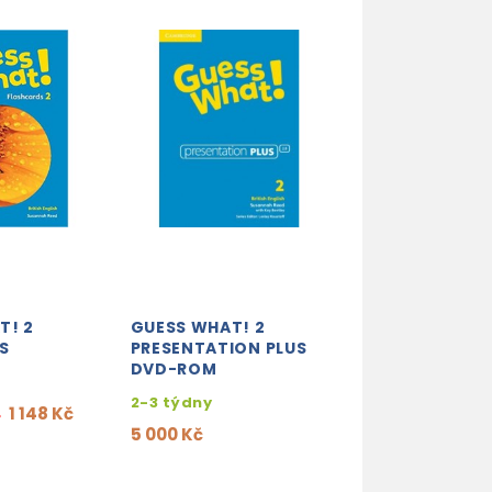
T! 2
GUESS WHAT! 2
S
PRESENTATION PLUS
DVD-ROM
2-3 týdny
1 148 Kč
%
5 000 Kč