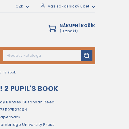
CZK
Váš zákaznický účet
NÁKUPNÍ KOŠÍK
(0 zboží)
il's Book
 2 PUPIL'S BOOK
ay Bentley
Susannah Reed
781107527904
paperback
ambridge University Press