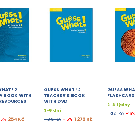
WHAT! 2
GUESS WHAT! 2
GUESS WHA
TY BOOK WITH
TEACHER´S BOOK
FLASHCARD
 RESOURCES
WITH DVD
2-3 týdny
3-5 dní
1 350 Kč
-15
254 Kč
1 275 Kč
15%
1 500 Kč
-15%