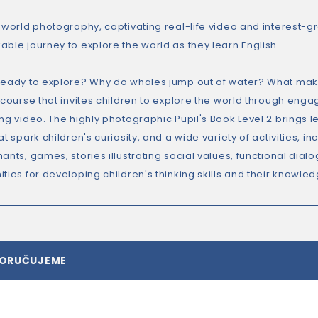
l world photography, captivating real-life video and interest-g
able journey to explore the world as they learn English.
ready to explore? Why do whales jump out of water? What mak
l course that invites children to explore the world through en
ng video. The highly photographic Pupil's Book Level 2 brings l
at spark children's curiosity, and a wide variety of activities,
ants, games, stories illustrating social values, functional dial
ties for developing children's thinking skills and their knowledg
PORUČUJEME