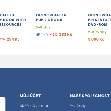
WHAT! 3
GUESS WHAT! 6
GUESS WHA
TY BOOK WITH
PUPIL'S BOOK
PRESENTAT
 RESOURCES
DVD-ROM
3-5 dní
2-3 týdny
383 Kč
450 Kč
-15%
254 Kč
5 000 Kč
15%
MŮJ ÚČET
NAŠE SPOLEČNOST
GDPR - Ochrana
Pro školy