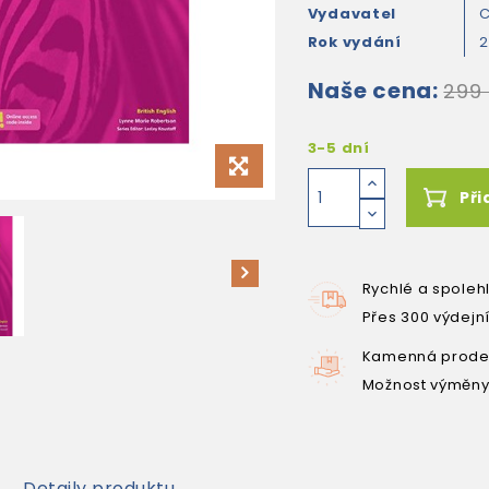
Vydavatel
C
Rok vydání
2
Naše cena:
299
3-5 dní
Při
Rychlé a spoleh
Přes 300 výdejn
Kamenná prodej
Možnost výměny
Detaily produktu