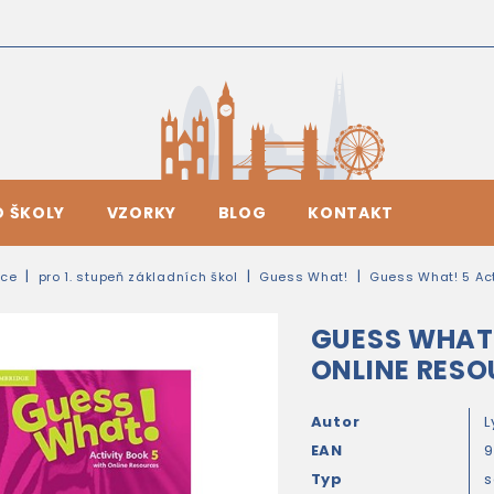
O ŠKOLY
VZORKY
BLOG
KONTAKT
ice
pro 1. stupeň základních škol
Guess What!
Guess What! 5 Act
GUESS WHAT!
ONLINE RES
Autor
L
EAN
9
Typ
s