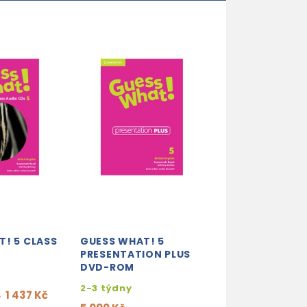
! 5 CLASS
GUESS WHAT! 5
GUESS WHAT! 
PRESENTATION PLUS
TEACHER'S RE
DVD-ROM
AND TESTS CD
2-3 týdny
2-3 týdny
1 437 Kč
%