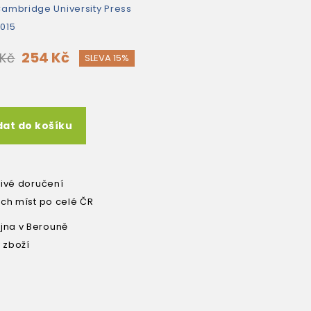
ambridge University Press
015
254 Kč
 Kč
SLEVA 15%
dat do košíku
livé doručení
ích míst po celé ČR
na v Berouně
 zboží