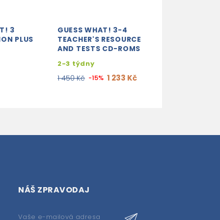
T! 3
GUESS WHAT! 3-4
GUESS WHAT! 
ION PLUS
TEACHER'S RESOURCE
PRESENTATION
AND TESTS CD-ROMS
DVD-ROM
2-3 týdny
2-3 týdny
1 233 Kč
5 000 Kč
1 450 Kč
-15%
NÁŠ ZPRAVODAJ