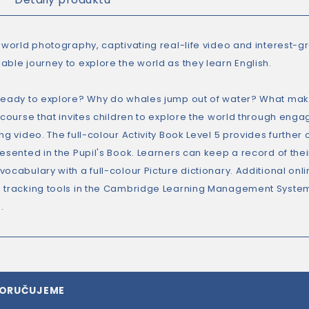
l world photography, captivating real-life video and interest-g
able journey to explore the world as they learn English.
ready to explore? Why do whales jump out of water? What mak
l course that invites children to explore the world through en
ng video. The full-colour Activity Book Level 5 provides further
esented in the Pupil's Book. Learners can keep a record of thei
vocabulary with a full-colour Picture dictionary. Additional o
 tracking tools in the Cambridge Learning Management System
.
PORUČUJEME