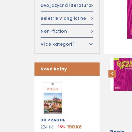
Dvojjazyčná literatura
Beletrie v angličtině
Non-fiction
Více kategorií
Nové knihy
DK PRAGUE
190 Kč
224 Kč
-15%
Popis