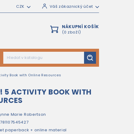
CZK
Váš zákaznický účet
NÁKUPNÍ KOŠÍK
(0 zboží)
ivity Book with Online Resources
 5 ACTIVITY BOOK WITH
OURCES
ynne Marie Robertson
781107545427
et paperback + online material