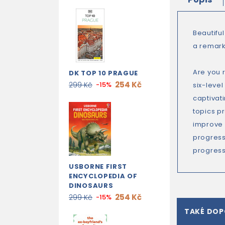
Beautifu
a remark
Are you 
DK TOP 10 PRAGUE
254 Kč
299 Kč
-15%
six-leve
captivati
topics pr
improve 
progress
progress
USBORNE FIRST
ENCYCLOPEDIA OF
DINOSAURS
254 Kč
299 Kč
-15%
TAKÉ DO