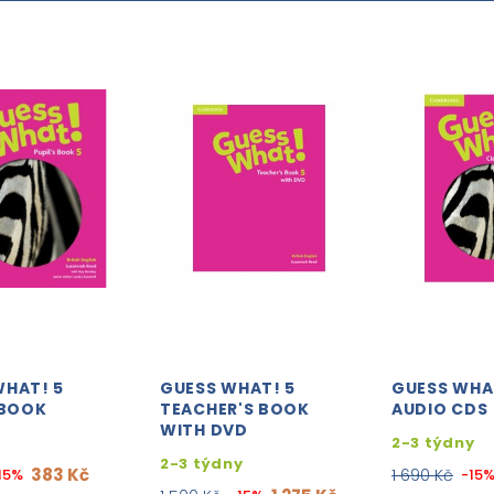
WHAT! 5
GUESS WHAT! 5
GUESS WHAT
 BOOK
TEACHER'S BOOK
AUDIO CDS
WITH DVD
2-3 týdny
2-3 týdny
383 Kč
15%
1 690 Kč
-15