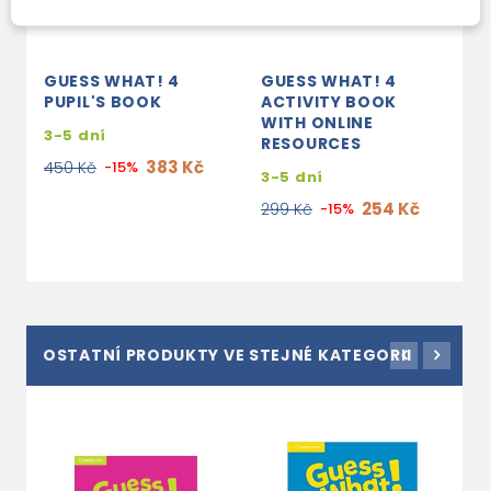
GUESS WHAT! 4
GUESS WHAT! 4
G
PUPIL'S BOOK
ACTIVITY BOOK
C
WITH ONLINE
3-5 dní
2
RESOURCES
383 Kč
450 Kč
-15%
1
3-5 dní
254 Kč
299 Kč
-15%
OSTATNÍ PRODUKTY VE STEJNÉ KATEGORII