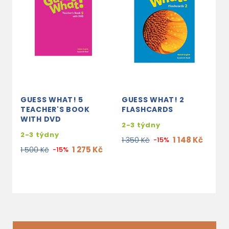
GUESS WHAT! 5
GUESS WHAT! 2
G
TEACHER'S BOOK
FLASHCARDS
F
WITH DVD
2-3 týdny
2
2-3 týdny
1 148 Kč
1 350 Kč
-15%
1
1 275 Kč
1 500 Kč
-15%