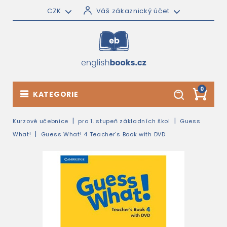
CZK
Váš zákaznický účet
0
KATEGORIE
Kurzové učebnice
pro 1. stupeň základních škol
Guess
What!
Guess What! 4 Teacher's Book with DVD