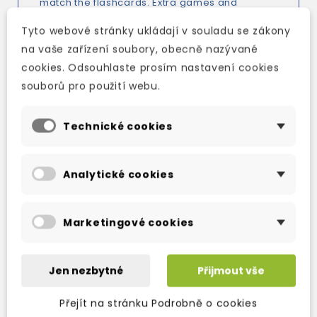
match the flashcards. Extra games and
activities for every lesson, as well as a Games
Tyto webové stránky ukládají v souladu se zákony
bank can be used as a dip-in resource. A DVD
na vaše zařízení soubory, obecně nazývané
with the captivating videos for the CLIL lessons.
cookies. Odsouhlaste prosím nastavení cookies
souborů pro použití webu.
Technické cookies
TAKÉ DOPORUČUJEME
Analytické cookies
Marketingové cookies
Jen nezbytné
Přijmout vše
Přejít na stránku Podrobně o cookies