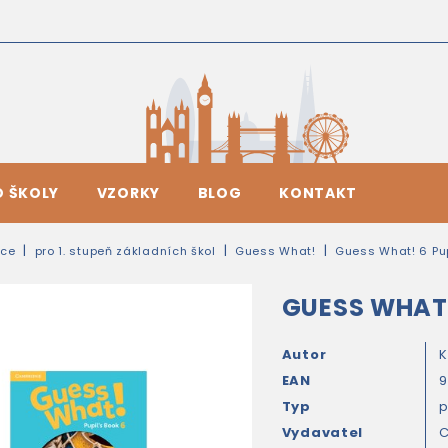
O ŠKOLY
VZORKY
BLOG
KONTAKT
ice
pro 1. stupeň základních škol
Guess What!
Guess What! 6 Pup
GUESS WHAT!
Autor
K
EAN
9
Typ
Vydavatel
C