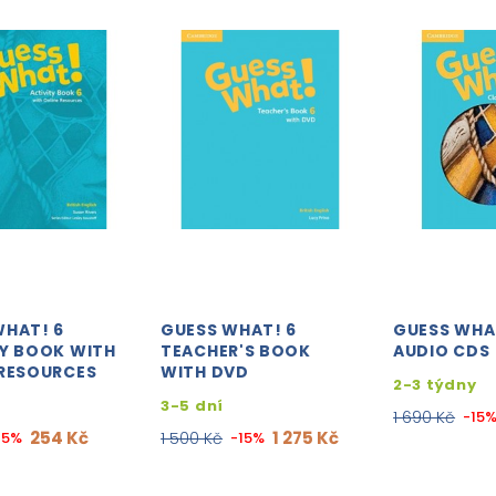
WHAT! 6
GUESS WHAT! 6
GUESS WHAT
TY BOOK WITH
TEACHER'S BOOK
AUDIO CDS
 RESOURCES
WITH DVD
2-3 týdny
3-5 dní
1 690 Kč
-15
254 Kč
1 275 Kč
15%
1 500 Kč
-15%