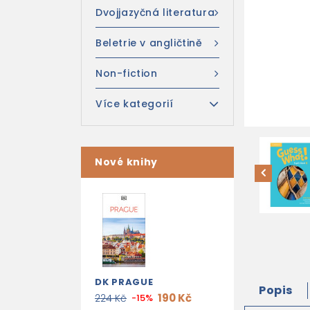
Dvojjazyčná literatura
Beletrie v angličtině
Non-fiction
Více kategorií
Nové knihy
DK PRAGUE
Popis
190 Kč
224 Kč
-15%