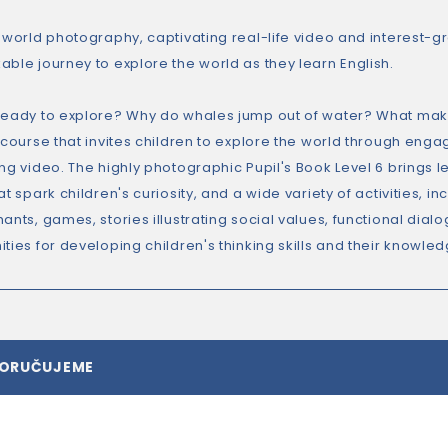
l world photography, captivating real-life video and interest-g
able journey to explore the world as they learn English.
ready to explore? Why do whales jump out of water? What mak
l course that invites children to explore the world through en
ng video. The highly photographic Pupil's Book Level 6 brings l
at spark children's curiosity, and a wide variety of activities,
ants, games, stories illustrating social values, functional dial
ties for developing children's thinking skills and their knowledg
PORUČUJEME