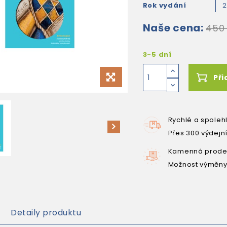
Rok vydání
2
Naše cena:
450
3-5 dní
Při
Rychlé a spoleh
Přes 300 výdejn
Kamenná prodej
Možnost výměny
Detaily produktu