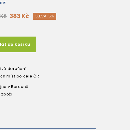
015
383 Kč
 Kč
SLEVA 15%
dat do košíku
livé doručení
ích míst po celé ČR
na v Berouně
 zboží