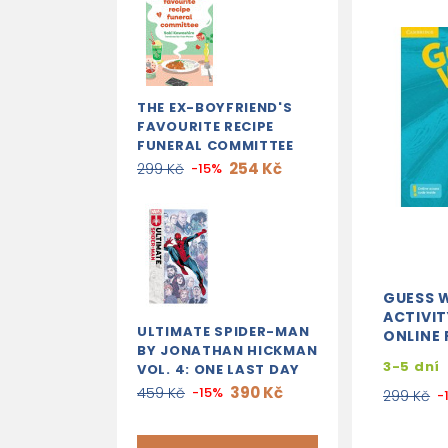
THE EX-BOYFRIEND'S
FAVOURITE RECIPE
FUNERAL COMMITTEE
254 Kč
299 Kč
-15%
GUESS 
ACTIVI
ULTIMATE SPIDER-MAN
ONLINE
BY JONATHAN HICKMAN
3-5 dní
VOL. 4: ONE LAST DAY
390 Kč
459 Kč
-15%
299 Kč
-