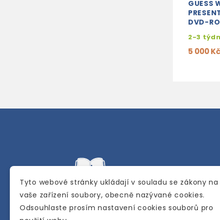
GUESS 
PRESEN
DVD-R
2-3 týd
5 000 K
Tyto webové stránky ukládají v souladu se zákony na
vaše zařízení soubory, obecně nazývané cookies.
Odsouhlaste prosím nastavení cookies souborů pro
Internetové a kamenné knihkupectví se