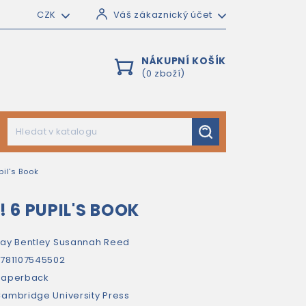
CZK
Váš zákaznický účet
NÁKUPNÍ KOŠÍK
(0 zboží)
il's Book
 6 PUPIL'S BOOK
ay Bentley
Susannah Reed
781107545502
paperback
ambridge University Press