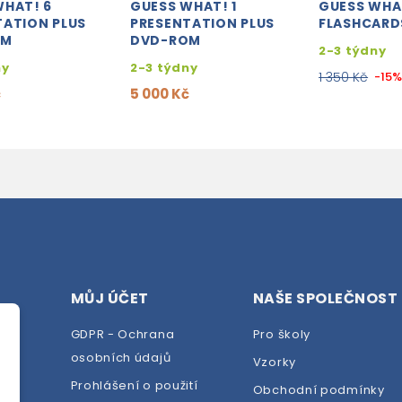
WHAT! 6
GUESS WHAT! 1
GUESS WHA
TATION PLUS
PRESENTATION PLUS
FLASHCARD
OM
DVD-ROM
2-3 týdny
ny
2-3 týdny
1 350 Kč
-15
č
5 000 Kč
MŮJ ÚČET
NAŠE SPOLEČNOST
GDPR - Ochrana
Pro školy
osobních údajů
Vzorky
Prohlášení o použití
Obchodní podmínky