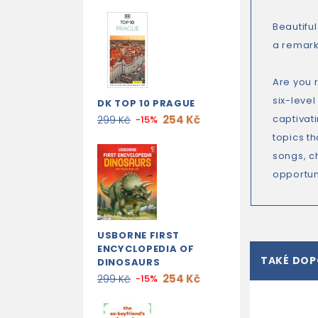
Beautifu
a remark
Are you 
six-leve
DK TOP 10 PRAGUE
254 Kč
captivati
299 Kč
-15%
topics th
songs, ch
opportuni
USBORNE FIRST
ENCYCLOPEDIA OF
TAKÉ DO
DINOSAURS
254 Kč
299 Kč
-15%