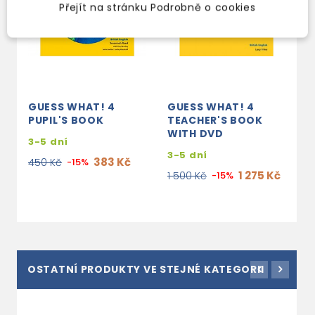
Přejít na stránku Podrobně o cookies
GUESS WHAT! 4
GUESS WHAT! 4
G
PUPIL'S BOOK
TEACHER'S BOOK
C
WITH DVD
3-5 dní
2
3-5 dní
383 Kč
450 Kč
-15%
1
1 275 Kč
1 500 Kč
-15%
OSTATNÍ PRODUKTY VE STEJNÉ KATEGORII