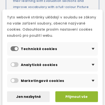
their learning with Evaluation sections and
improve vocabulary with a full-colour Picture
dictionary. Additional online practice with
Tyto webové stránky ukládají v souladu se zákony
automated marking and progress tracking
na vaše zařízení soubory, obecně nazývané
tools in the Cambridge Learning Management
cookies. Odsouhlaste prosím nastavení cookies
System help teachers monitor learners'
souborů pro použití webu.
progress.
Technické cookies
Analytické cookies
TAKÉ DOPORUČUJEME
Marketingové cookies
Jen nezbytné
Přijmout vše