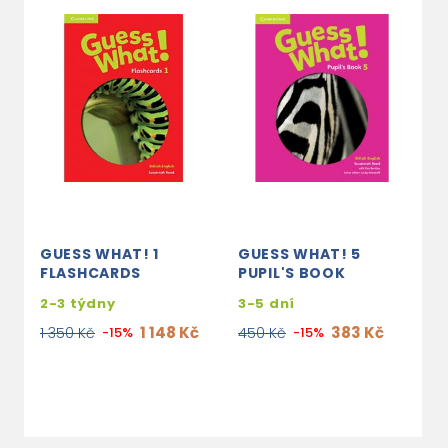
GUESS WHAT! 1
GUESS WHAT! 5
G
FLASHCARDS
PUPIL'S BOOK
T
W
2-3 týdny
3-5 dní
3
1 148 Kč
383 Kč
1 350 Kč
-15%
450 Kč
-15%
1