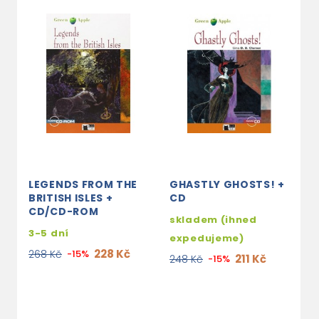
LEGENDS FROM THE
GHASTLY GHOSTS! +
L
BRITISH ISLES +
CD
F
CD/CD-ROM
A
skladem (ihned
3-5 dní
3
expedujeme)
228 Kč
268 Kč
-15%
2
211 Kč
248 Kč
-15%