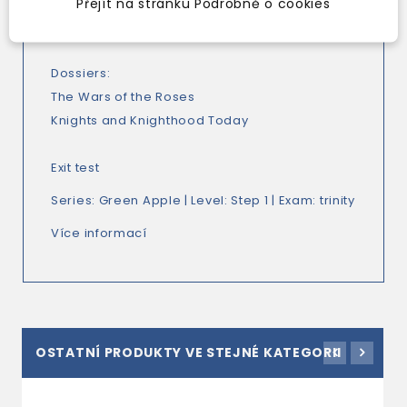
adventures and romance fill this thrilling tale
Přejít na stránku Podrobně o cookies
that is hard to put down.
Dossiers:
The Wars of the Roses
Knights and Knighthood Today
Exit test
Series:
Green Apple
| Level:
Step 1
| Exam:
trinity
Více informací
OSTATNÍ PRODUKTY VE STEJNÉ KATEGORII