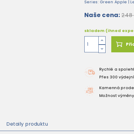
Series:
Green Apple
| L
Naše cena:
248
skladem (ihned exp
Při
Rychlé a spoleh
Přes 300 výdejn
Kamenná prodej
Možnost výměny
Detaily produktu