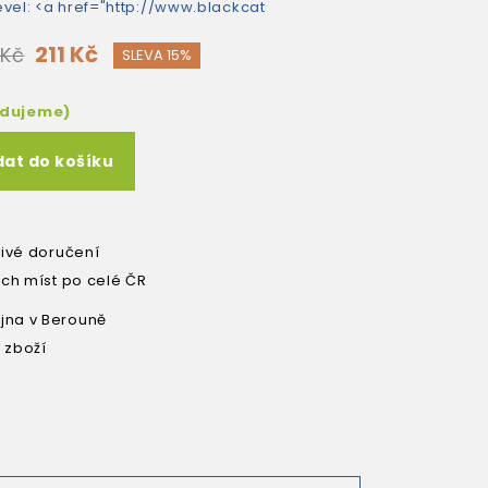
evel: <a href="http://www.blackcat
211 Kč
 Kč
SLEVA 15%
edujeme)
dat do košíku
livé doručení
ích míst po celé ČR
na v Berouně
 zboží