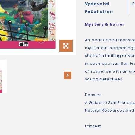
Vydavatel
B
Počet stran
Mystery & horror
An abandoned mansion,
mysterious happenings a
start of a thrilling adv
in cosmopolitan San Fran
of suspense with an une
young detectives.
Dossier:
A Guide to San Francis
Natural Resources and 
Exit test