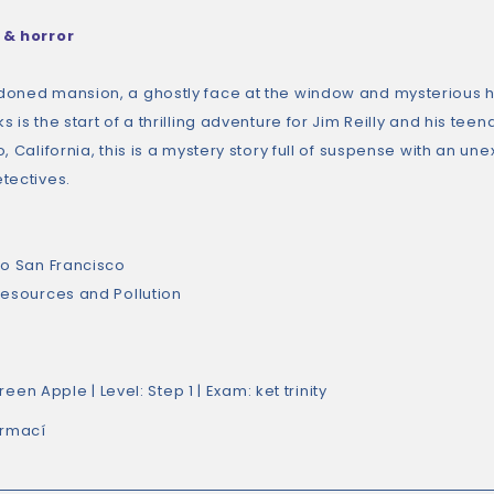
 & horror
oned mansion, a ghostly face at the window and mysterious hap
 is the start of a thrilling adventure for Jim Reilly and his te
, California, this is a mystery story full of suspense with an une
tectives.
to San Francisco
Resources and Pollution
reen Apple
| Level:
Step 1
| Exam:
ket
trinity
ormací