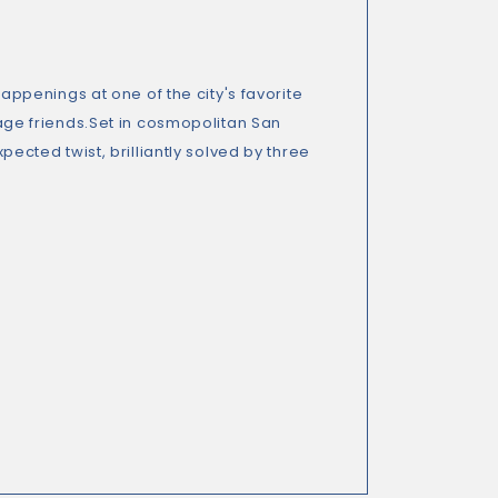
penings at one of the city's favorite
enage friends.Set in cosmopolitan San
xpected twist, brilliantly solved by three