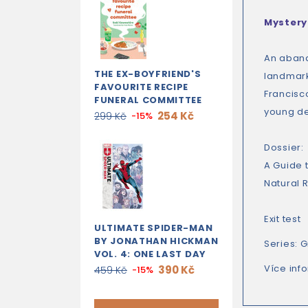
Mystery
An aband
THE EX-BOYFRIEND'S
landmarks
FAVOURITE RECIPE
Francisco
FUNERAL COMMITTEE
young de
254 Kč
299 Kč
-15%
Dossier:
A Guide 
Natural 
Exit test
ULTIMATE SPIDER-MAN
BY JONATHAN HICKMAN
Series:
G
VOL. 4: ONE LAST DAY
Více inf
390 Kč
459 Kč
-15%