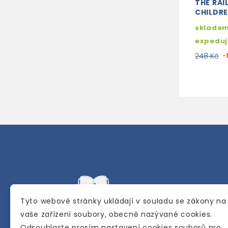
THE RA
CHILDRE
skladem
expedu
248 Kč
-
Tyto webové stránky ukládají v souladu se zákony na
vaše zařízení soubory, obecně nazývané cookies.
Odsouhlaste prosím nastavení cookies souborů pro