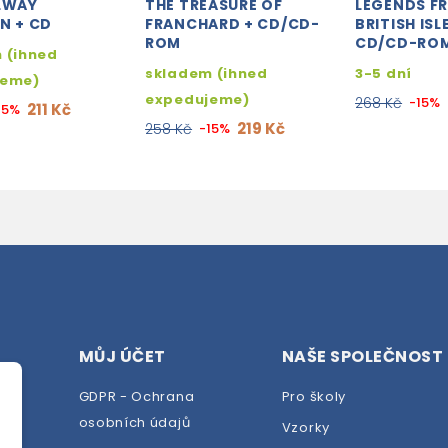
ILWAY
THE TREASURE OF
LEGENDS F
N + CD
FRANCHARD + CD/CD-
BRITISH ISL
ROM
CD/CD-RO
 (ihned
skladem (ihned
3-5 dní
jeme)
expedujeme)
268 Kč
-15%
211 Kč
15%
219 Kč
258 Kč
-15%
MŮJ ÚČET
NAŠE SPOLEČNOST
GDPR - Ochrana
Pro školy
osobních údajů
Vzorky