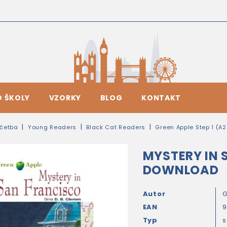
O ŠKOLY
VZORKY
BLOG
KONTAKT
četba
Young Readers
Black Cat Readers
Green Apple Step 1 (A2
MYSTERY IN 
DOWNLOAD
Autor
G
EAN
9
Typ
s