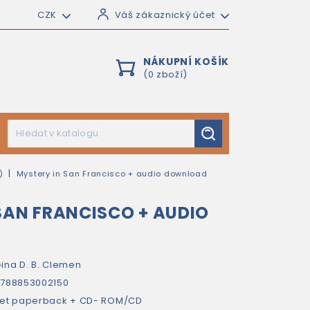
CZK
Váš zákaznický účet
NÁKUPNÍ KOŠÍK
(0 zboží)
)
Mystery in San Francisco + audio download
SAN FRANCISCO + AUDIO
ina D. B. Clemen
788853002150
et paperback + CD- ROM/CD