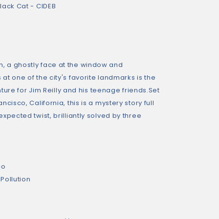
lack Cat - CIDEB
 a ghostly face at the window and
t one of the city's favorite landmarks is the
enture for Jim Reilly and his teenage friends.Set
cisco, California, this is a mystery story full
xpected twist, brilliantly solved by three
co
Pollution