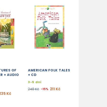
TURES OF
AMERICAN FOLK TALES
ALOHA! THE HA
R + AUDIO
+ CD
TREASURE + DI
BOOK
3-5 dní
3-5 dní
211 Kč
248 Kč
-15%
235 Kč
191
225 Kč
-15%