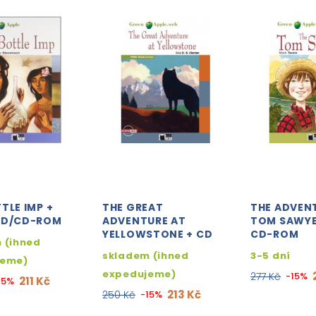
TLE IMP +
THE GREAT
THE ADVEN
CD/CD-ROM
ADVENTURE AT
TOM SAWYE
YELLOWSTONE + CD
CD-ROM
 (ihned
skladem (ihned
3-5 dní
jeme)
expedujeme)
277 Kč
-15%
211 Kč
15%
213 Kč
250 Kč
-15%