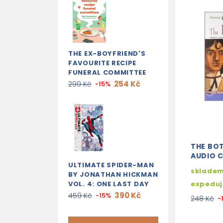
THE EX-BOYFRIEND'S
FAVOURITE RECIPE
FUNERAL COMMITTEE
254 Kč
299 Kč
-15%
THE BOT
AUDIO 
ULTIMATE SPIDER-MAN
skladem
BY JONATHAN HICKMAN
VOL. 4: ONE LAST DAY
expedu
390 Kč
459 Kč
-15%
248 Kč
-