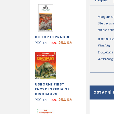
Megan an
Steve jo
three fri
DK TOP 10 PRAGUE
DOSSIE
254 Kč
299 Kč
-15%
Florida
Dolphins
Amazing
USBORNE FIRST
ENCYCLOPEDIA OF
OSTATNÍ 
DINOSAURS
254 Kč
299 Kč
-15%