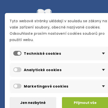
Tyto webové stránky ukládají v souladu se zákony na
vaše zařízení soubory, obecně nazývané cookies.
Odsouhlaste prosím nastavení cookies souborů pro
Internetové a kamenné knihkupectví se
použití webu.
sídlem v Berouně. Specializuje se na pro
materiálů určených pro studium a výuku
Technické cookies
anglického jazyka.
Karly Machové 48 Beroun 266 01
Analytické cookies
+420 734 302 908
info@englishbooks.cz
Marketingové cookies
Jen nezbytné
Přijmout vše