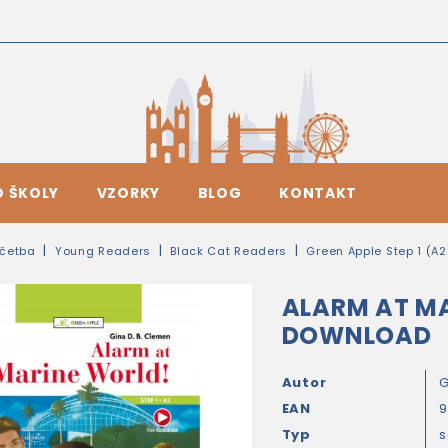
O ŠKOLY
VZORKY
BLOG
KONTAKT
četba
Young Readers
Black Cat Readers
Green Apple Step 1 (A2
ALARM AT MA
DOWNLOAD
Autor
G
EAN
9
Typ
s