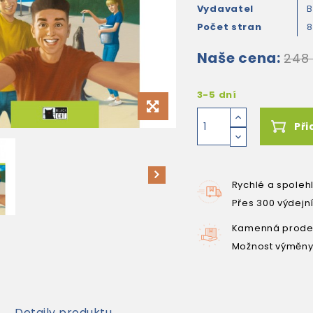
Vydavatel
B
Počet stran
Naše cena:
248
3-5 dní
Při
Rychlé a spoleh
Přes 300 výdejn
Kamenná prodej
Možnost výměny
Detaily produktu