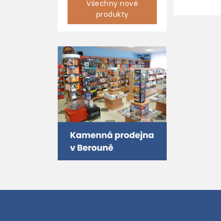
Všechny nové
produkty