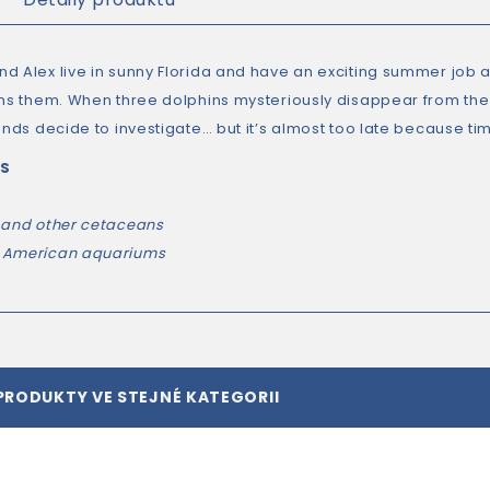
d Alex live in sunny Florida and have an exciting summer job a
ins them. When three dolphins mysteriously disappear from th
ends decide to investigate… but it’s almost too late because tim
RS
 and other cetaceans
 American aquariums
PRODUKTY VE STEJNÉ KATEGORII