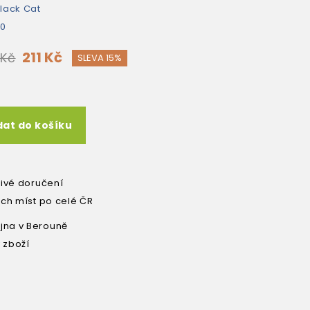
lack Cat
80
211 Kč
 Kč
SLEVA 15%
dat do košíku
livé doručení
ích míst po celé ČR
na v Berouně
 zboží