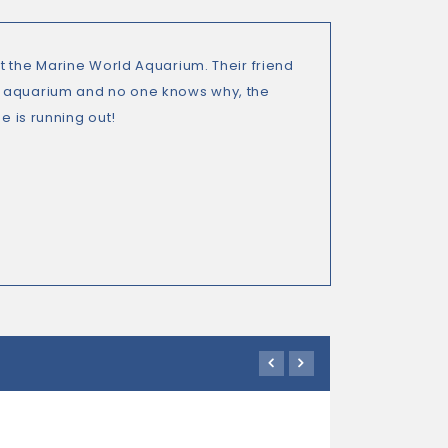
t the Marine World Aquarium. Their friend
e aquarium and no one knows why, the
e is running out!