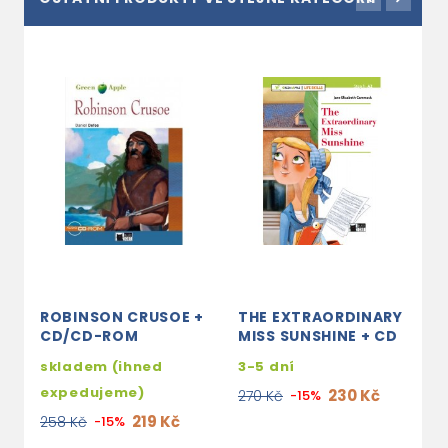
ROBINSON CRUSOE +
THE EXTRAORDINARY
T
CD/CD-ROM
MISS SUNSHINE + CD
P
skladem (ihned
3-5 dní
3
expedujeme)
230 Kč
270 Kč
-15%
2
219 Kč
258 Kč
-15%