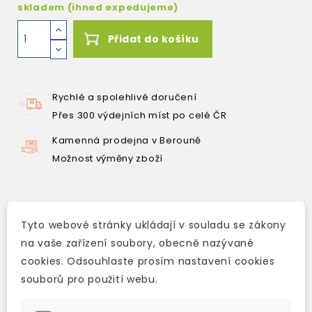
skladem (ihned expedujeme)
Přidat do košíku
Rychlé a spolehlivé doručení
Přes 300 výdejních míst po celé ČR
Kamenná prodejna v Berouně
Možnost výměny zboží
Popis
Tyto webové stránky ukládají v souladu se zákony
na vaše zařízení soubory, obecně nazývané
Detaily produktu
cookies. Odsouhlaste prosím nastavení cookies
souborů pro použití webu.
Holly and Rosie are cousins but they are very
different. When the school basketball team