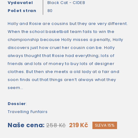
Vydavatel
Black Cat - CIDEB
Počet stran
80
Holly and Rosie are cousins but they are very different.
When the school basketball team fails to win the
championship because Holly misses a penalty, Holly
discovers just how cruel her cousin can be. Holly
always thought that Rosie had everything; lots of
friends and lots of money to buy lots of designer
clothes. But then she meets a old lady at a fair and
soon finds out that things aren’t always what they
seem…
Dossier
:
Travelling Funfairs
Naše cena:
219 Kč
258 Kč
SLEVA 15%