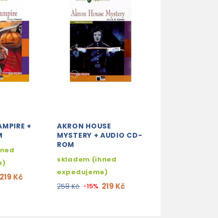
MPIRE +
AKRON HOUSE
GREAT LIVES +
M
MYSTERY + AUDIO CD-
DOWNLOAD
ROM
hned
skladem (ihne
skladem (ihned
e)
expedujeme)
expedujeme)
219 Kč
219
258 Kč
-15%
219 Kč
258 Kč
-15%