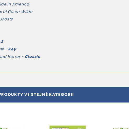
lde in America
s of Oscar Wilde
Ghosts
A2
el -
Key
and Horror -
Classic
PRODUKTY VE STEJNÉ KATEGORII