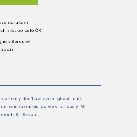
livé doručení
ích míst po celé ČR
na v Berouně
 zboží
ertainly don’t believe in ghosts until
on, who takes his job very seriously. All
ia meets Sir Simon…