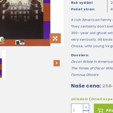
Rok vydání
2
Počet stran
A rich American family
They certainly don’t bel
300- year old ghost wit
very seriously. All kind
Chase, until young Vir
Dossiers:
Oscar Wilde in America
The Times of Oscar Wil
Famous Ghosts
Naše cena:
258
skladem (ihned exp
Při