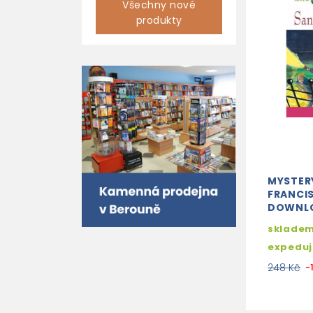
Všechny nové
produkty
MYSTERY
FRANCI
DOWNL
skladem
expedu
248 Kč
-