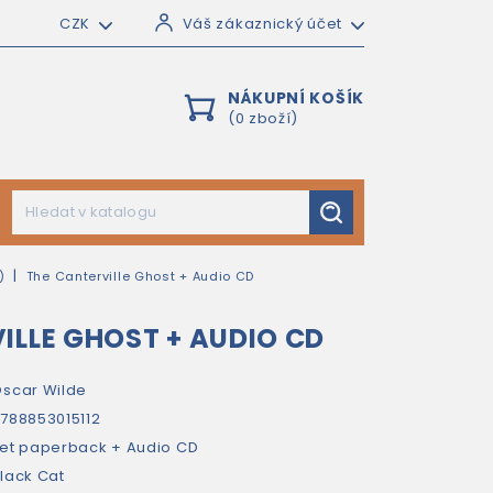
CZK
Váš zákaznický účet
NÁKUPNÍ KOŠÍK
(0 zboží)
)
The Canterville Ghost + Audio CD
ILLE GHOST + AUDIO CD
scar Wilde
788853015112
et paperback + Audio CD
lack Cat