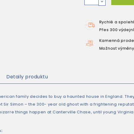
Rychlé a spoleh
Přes 300 výdejn
Kamenná prodej
Možnost výměny
Detaily produktu
erican family decides to buy a haunted house in England. They c
 Sir Simon – the 300- year old ghost with a frightening reputati
 bizarre things happen at Canterville Chase, until young Virgin
s: