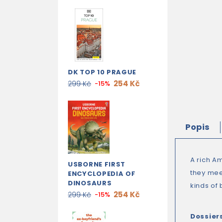
DK TOP 10 PRAGUE
254 Kč
299 Kč
-15%
Popis
A rich Am
USBORNE FIRST
they meet
ENCYCLOPEDIA OF
DINOSAURS
kinds of
254 Kč
299 Kč
-15%
Dossier