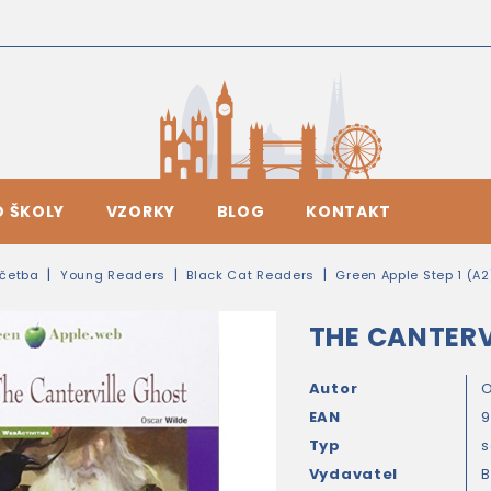
O ŠKOLY
VZORKY
BLOG
KONTAKT
četba
Young Readers
Black Cat Readers
Green Apple Step 1 (A2
THE CANTERV
Autor
O
EAN
9
Typ
s
Vydavatel
B