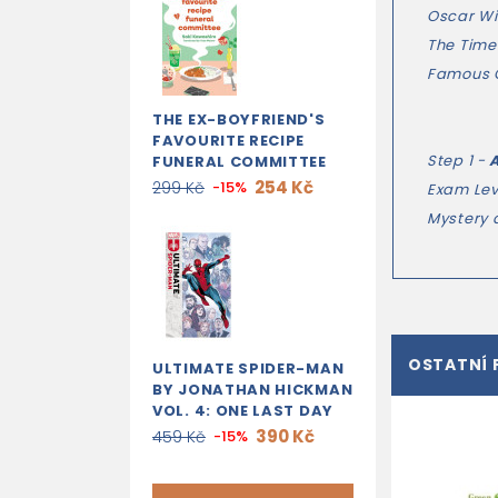
Oscar Wi
The Time
Famous 
THE EX-BOYFRIEND'S
FAVOURITE RECIPE
Step 1 -
FUNERAL COMMITTEE
254 Kč
299 Kč
-15%
Exam Lev
Mystery 
OSTATNÍ 
ULTIMATE SPIDER-MAN
BY JONATHAN HICKMAN
VOL. 4: ONE LAST DAY
390 Kč
459 Kč
-15%