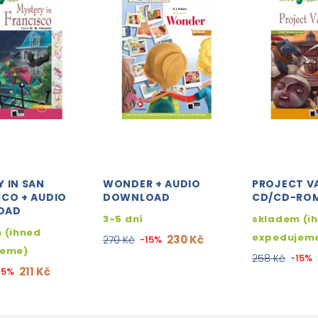
 IN SAN
WONDER + AUDIO
PROJECT VA
SCO + AUDIO
DOWNLOAD
CD/CD-RO
OAD
3-5 dní
skladem (i
 (ihned
expedujem
230 Kč
270 Kč
-15%
jeme)
258 Kč
-15%
211 Kč
15%