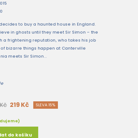
015
80
 decides to buy a haunted house in England.
ieve in ghosts until they meet Sir Simon – the
h a frightening reputation, who takes his job
s of bizarre things happen at Canterville
ginia meets Sir Simon…
de
219 Kč
 Kč
SLEVA 15%
edujeme)
dat do košíku