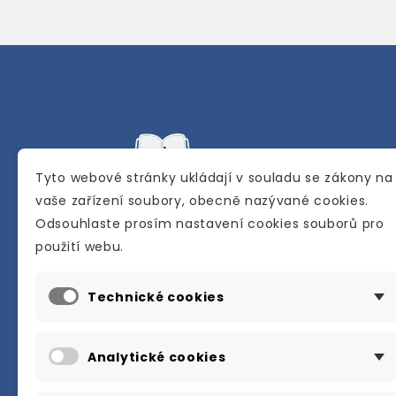
Tyto webové stránky ukládají v souladu se zákony na
vaše zařízení soubory, obecně nazývané cookies.
Odsouhlaste prosím nastavení cookies souborů pro
Internetové a kamenné knihkupectví se
použití webu.
sídlem v Berouně. Specializuje se na pro
materiálů určených pro studium a výuku
Technické cookies
anglického jazyka.
Karly Machové 48 Beroun 266 01
Analytické cookies
+420 734 302 908