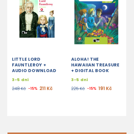
LITTLE LORD
ALOHA! THE
R
FAUNTLEROY +
HAWAIIAN TREASURE
C
AUDIO DOWNLOAD
+ DIGITAL BOOK
s
3-5 dní
3-5 dní
e
211 Kč
191 Kč
248 Kč
-15%
225 Kč
-15%
2