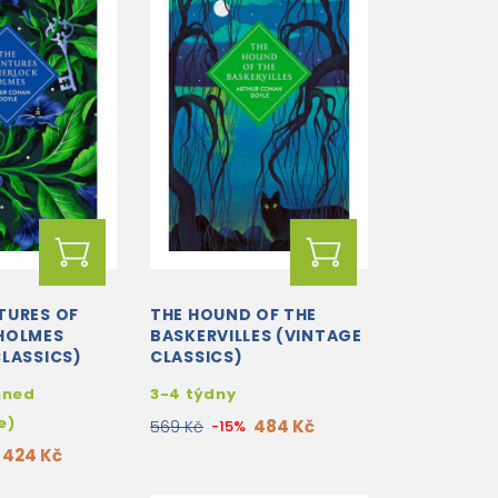
TURES OF
THE HOUND OF THE
HOLMES
BASKERVILLES (VINTAGE
CLASSICS)
CLASSICS)
hned
3-4 týdny
e)
484 Kč
569 Kč
-15%
424 Kč