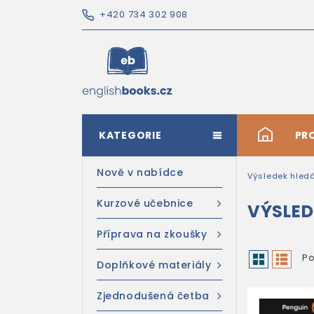
+420 734 302 908
KATEGORIE
#
PR
Nově v nabídce
Výsledek hled
Kurzové učebnice
VÝSLED
Příprava na zkoušky
Po
Doplňkové materiály
Zjednodušená četba