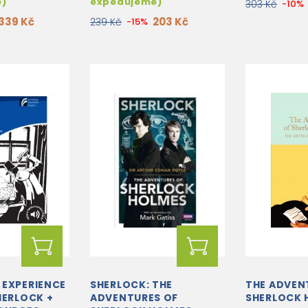
e)
expedujeme)
303 Kč
-10%
339 Kč
203 Kč
239 Kč
-15%
 EXPERIENCE
SHERLOCK: THE
THE ADVEN
HERLOCK +
ADVENTURES OF
SHERLOCK 