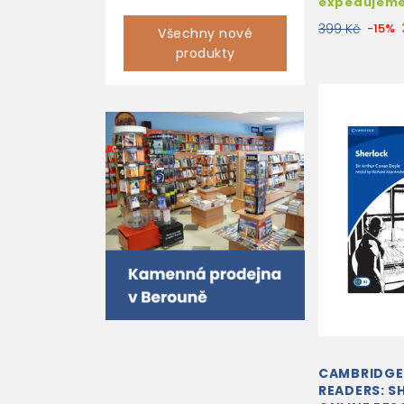
expedujem
399 Kč
-15%
Všechny nové
produkty
CAMBRIDGE
READERS: S