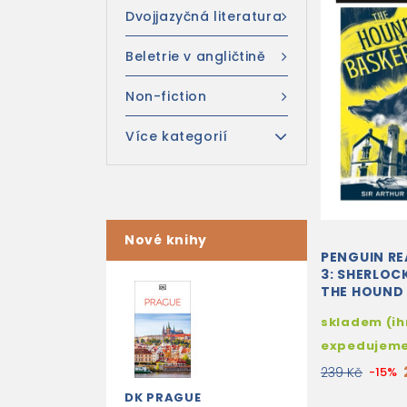
Dvojjazyčná literatura
Beletrie v angličtině
Non-fiction
Více kategorií
Nové knihy
PENGUIN RE
3: SHERLOC
THE HOUND 
BASKERVILLE
skladem (i
AUDIO AND D
expedujem
239 Kč
-15%
DK PRAGUE