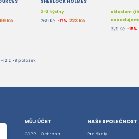
SOURCES
SHERLOCK HOLMES
2-3 týdny
skladem (i
expedujem
169 Kč
223 Kč
269 Kč
-17%
329 Kč
-15%
-12 z 78 položek
MŮJ ÚČET
NAŠE SPOLEČNOST
GDPR - Ochrana
Pro školy