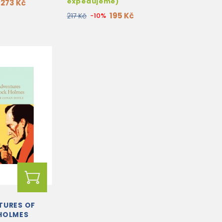
expedujeme)
273 Kč
195 Kč
217 Kč
-10%
TURES OF
HOLMES