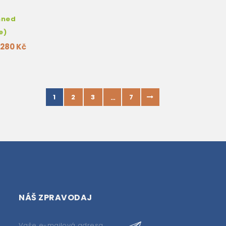
hned
e)
280 Kč
1
2
3
7
…
NÁŠ ZPRAVODAJ