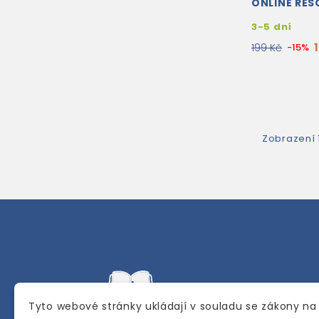
ONLINE RE
3-5 dní
199 Kč
-15%
Zobrazení 1
Tyto webové stránky ukládají v souladu se zákony na