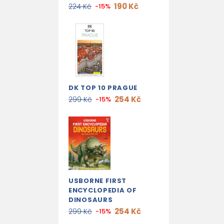
190 Kč
224 Kč
-15%
DK TOP 10 PRAGUE
254 Kč
299 Kč
-15%
USBORNE FIRST
ENCYCLOPEDIA OF
DINOSAURS
254 Kč
299 Kč
-15%