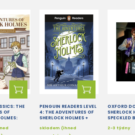
SICS: THE
PENGUIN READERS LEVEL
OXFORD DO
S OF
4: THE ADVENTURES OF
SHERLOCK 
HOLMES:
SHERLOCK HOLMES +
SPECKLED 
RATURE
FREE AUDIO AND DIGITAL
AUDIO DO
hned
skladem (ihned
2-3 týdny
 LIFE
VERSION