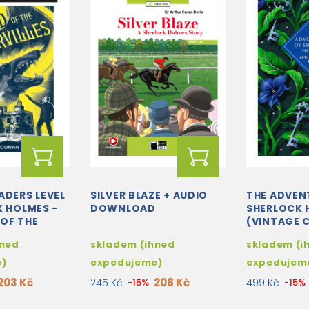
ADERS LEVEL
SILVER BLAZE + AUDIO
THE ADVEN
K HOLMES -
DOWNLOAD
SHERLOCK 
OF THE
(VINTAGE 
S + FREE
hned
skladem (ihned
skladem (i
IGITAL...
e)
expedujeme)
expedujem
203 Kč
208 Kč
245 Kč
-15%
499 Kč
-15%