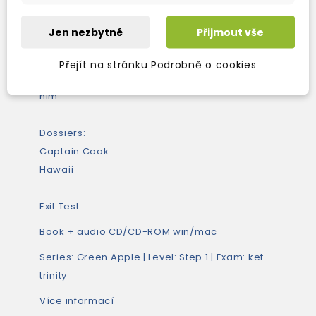
be condemned to live out the rest of his days
in excruciating torment.
Jen nezbytné
Přijmout vše
Follow Keawe on his adventures and find out
the consequences that this magical imp has
Přejít na stránku Podrobně o cookies
on his life and the lives of the people around
him.
Dossiers:
Captain Cook
Hawaii
Exit Test
Book + audio CD/CD-ROM win/mac
Series:
Green Apple
| Level:
Step 1
| Exam:
ket
trinity
Více informací