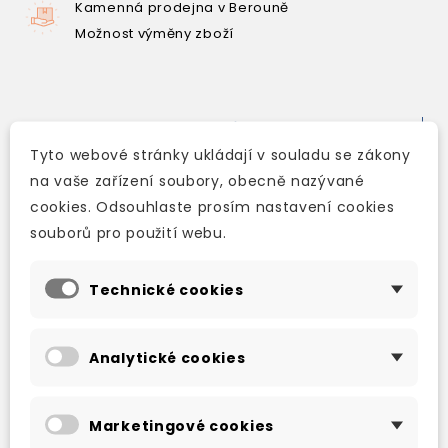
Kamenná prodejna v Berouně
Možnost výměny zboží
Popis
Tyto webové stránky ukládají v souladu se zákony
Detaily produktu
na vaše zařízení soubory, obecně nazývané
cookies. Odsouhlaste prosím nastavení cookies
Retold by
Patrizia Caruzzo
souborů pro použití webu.
Mystery and Horror
Technické cookies
Keawe, a young Hawaiian sailor, is offered the
opportunity to buy a bottle containing an imp
Analytické cookies
which will grant all his wishes. The only catch is
that the bottle must thereafter be resold for a
Marketingové cookies
price smaller than what he paid for it, or he will