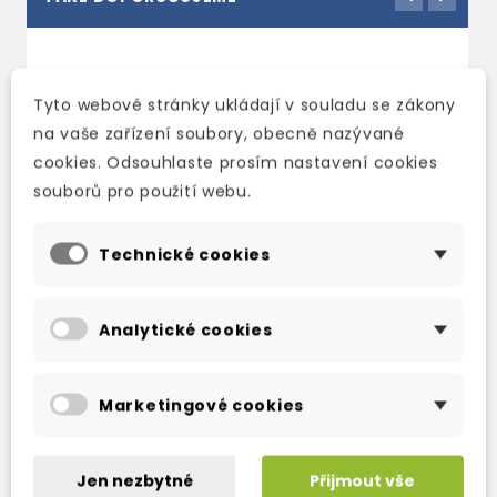
Tyto webové stránky ukládají v souladu se zákony
na vaše zařízení soubory, obecně nazývané
cookies. Odsouhlaste prosím nastavení cookies
souborů pro použití webu.
Technické cookies
Analytické cookies
ENGLISH FILE FIFTH
ENGLISH FILE FIFTH
E
EDITION
EDITION
E
ELEMENTARY
ELEMENTARY
E
Marketingové cookies
WORKBOOK WITH
WORKBOOK
S
KEY
WITHOUT KEY
W
R
skladem (ihned
skladem (ihned
P
Jen nezbytné
Přijmout vše