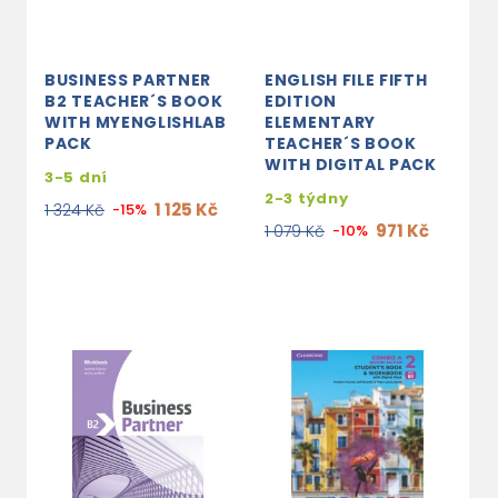
BUSINESS PARTNER
ENGLISH FILE FIFTH
B2 TEACHER´S BOOK
EDITION
WITH MYENGLISHLAB
ELEMENTARY
PACK
TEACHER´S BOOK
WITH DIGITAL PACK
3-5 dní
2-3 týdny
1 125 Kč
1 324 Kč
-15%
971 Kč
1 079 Kč
-10%