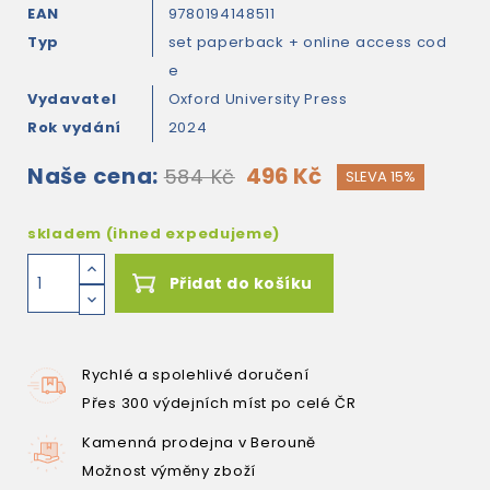
EAN
9780194148511
Typ
set paperback + online access cod
e
Vydavatel
Oxford University Press
Rok vydání
2024
Naše cena:
496 Kč
584 Kč
SLEVA 15%
skladem (ihned expedujeme)
Přidat do košíku
Rychlé a spolehlivé doručení
Přes 300 výdejních míst po celé ČR
Kamenná prodejna v Berouně
Možnost výměny zboží