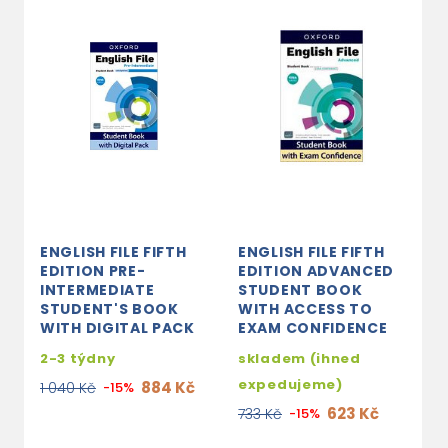
ENGLISH FILE FIFTH
ENGLISH FILE FIFTH
E
EDITION PRE-
EDITION ADVANCED
E
INTERMEDIATE
STUDENT BOOK
W
STUDENT'S BOOK
WITH ACCESS TO
K
WITH DIGITAL PACK
EXAM CONFIDENCE
s
2-3 týdny
skladem (ihned
e
expedujeme)
884 Kč
1 040 Kč
-15%
4
623 Kč
733 Kč
-15%