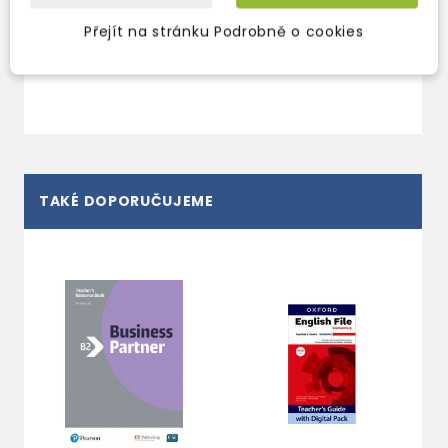
expedujeme)
expedujeme)
s
375 Kč
375 Kč
441 Kč
-15%
441 Kč
-15%
Přejít na stránku Podrobně o cookies
e
7
TAKÉ DOPORUČUJEME