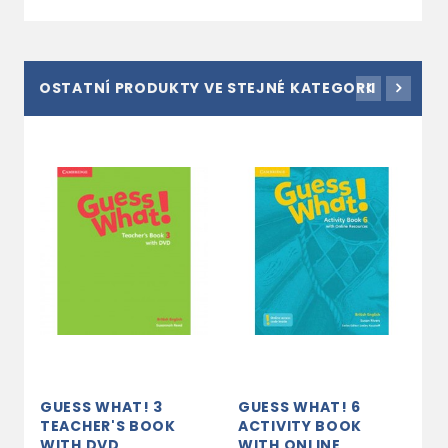
OSTATNÍ PRODUKTY VE STEJNÉ KATEGORII
GUESS WHAT! 3
GUESS WHAT! 6
G
TEACHER'S BOOK
ACTIVITY BOOK
P
WITH DVD
WITH ONLINE
D