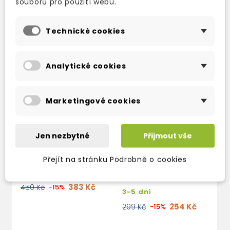
souborů pro použití webu.
Technické cookies
Analytické cookies
Marketingové cookies
Jen nezbytné
Přijmout vše
GUESS WHAT! 1 PUPIL
GUESS WHAT! 1
G
´S BOOK
ACTIVITY BOOK
T
Přejít na stránku Podrobně o cookies
WITH ONLINE
W
3-5 dní
RESOURCES
3
383 Kč
450 Kč
-15%
3-5 dní
1
254 Kč
299 Kč
-15%