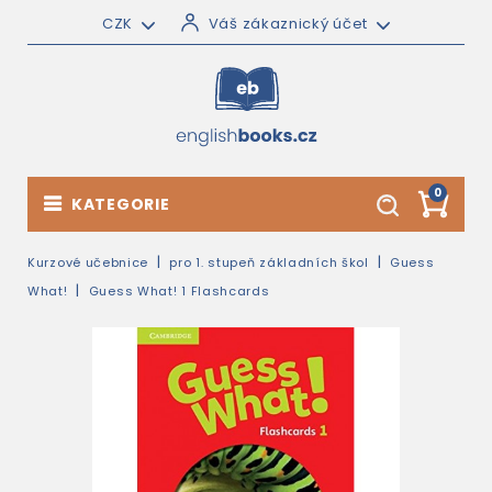
CZK
Váš zákaznický účet
0
KATEGORIE
Kurzové učebnice
pro 1. stupeň základních škol
Guess
What!
Guess What! 1 Flashcards