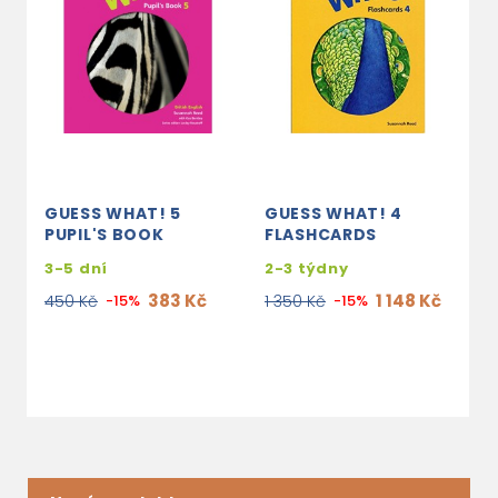
GUESS WHAT! 5
GUESS WHAT! 4
G
PUPIL'S BOOK
FLASHCARDS
T
W
3-5 dní
2-3 týdny
2
383 Kč
1 148 Kč
450 Kč
-15%
1 350 Kč
-15%
1