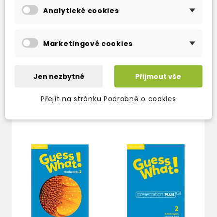
Analytické cookies
GUESS WHAT! 2
GUESS WHAT! 2
Marketingové cookies
PUPIL'S BOOK
ACTIVITY BOOK
WITH ONLINE
3-5 dní
RESOURCES
383 Kč
450 Kč
-15%
Jen nezbytné
Přijmout vše
3-5 dní
254 Kč
299 Kč
-15%
Přejít na stránku Podrobně o cookies