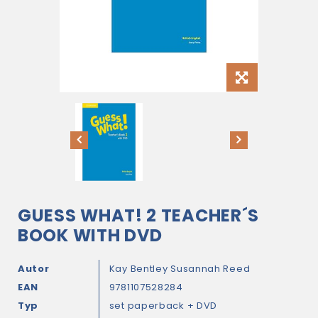
GUESS WHAT! 2 TEACHER´S
BOOK WITH DVD
Autor
Kay Bentley
Susannah Reed
EAN
9781107528284
Typ
set paperback + DVD