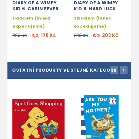
DIARY OF A WIMPY
DIARY OF A WIMPY
D
KID 6: CABIN FEVER
KID 8: HARD LUCK
K
(
skladem (ihned
skladem (ihned
3
expedujeme)
expedujeme)
2
178 Kč
203 Kč
209 Kč
-15%
239 Kč
-15%
OSTATNÍ PRODUKTY VE STEJNÉ KATEGORII