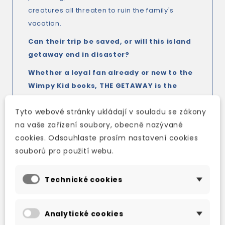
creatures all threaten to ruin the family's
vacation.
Can their trip be saved, or will this island
getaway end in disaster?
Whether a loyal fan already or new to the
Wimpy Kid books, THE GETAWAY is the
perfect book for young readers this
Tyto webové stránky ukládají v souladu se zákony
Christmas. With engaging writing,
na vaše zařízení soubory, obecně nazývané
hilarious illustrations on every page and
cookies. Odsouhlaste prosím nastavení cookies
an action-packed holiday-based plot,
souborů pro použití webu.
THE GETAWAY is a winner.
Technické cookies
Analytické cookies