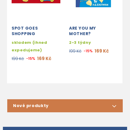
SPOT GOES
ARE YOU MY
M
SHOPPING
MOTHER?
B
skladem (ihned
2-3 týdny
2
expedujeme)
169 Kč
199 Kč
-15%
2
169 Kč
199 Kč
-15%
Nové produkty