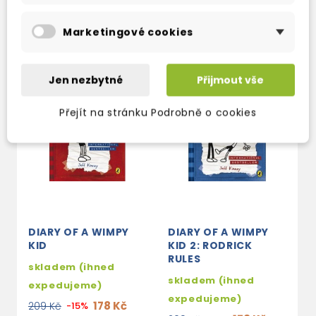
TAKÉ DOPORUČUJEME
Marketingové cookies
Jen nezbytné
Přijmout vše
Přejít na stránku Podrobně o cookies
DIARY OF A WIMPY
DIARY OF A WIMPY
D
KID
KID 2: RODRICK
K
RULES
skladem (ihned
s
skladem (ihned
expedujeme)
e
expedujeme)
178 Kč
209 Kč
-15%
1