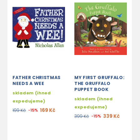
FATHER CHRISTMAS
MY FIRST GRUFFALO:
P
NEEDS A WEE
THE GRUFFALO
M
PUPPET BOOK
skladem (ihned
S
skladem (ihned
expedujeme)
e
expedujeme)
169 Kč
199 Kč
-15%
1
339 Kč
399 Kč
-15%