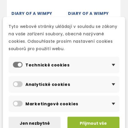
DIARY OF A WIMPY
DIARY OF A WIMPY
D
KID
KID 2: RODRICK
K
RULES
Tyto webové stránky ukládají v souladu se zákony
skladem (ihned
s
skladem (ihned
na vaše zařízení soubory, obecně nazývané
expedujeme)
e
expedujeme)
cookies. Odsouhlaste prosím nastavení cookies
178 Kč
209 Kč
-15%
1
178 Kč
souborů pro použití webu.
209 Kč
-15%
Technické cookies
Analytické cookies
TAKÉ DOPORUČUJEME
Marketingové cookies
Jen nezbytné
Přijmout vše