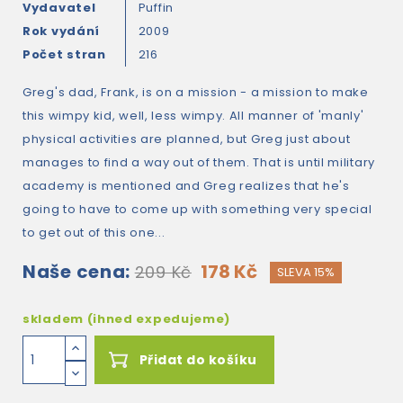
Vydavatel
Puffin
Rok vydání
2009
Počet stran
216
Greg's dad, Frank, is on a mission - a mission to make
this wimpy kid, well, less wimpy. All manner of 'manly'
physical activities are planned, but Greg just about
manages to find a way out of them. That is until military
academy is mentioned and Greg realizes that he's
going to have to come up with something very special
to get out of this one...
Naše cena:
178 Kč
209 Kč
SLEVA 15%
skladem (ihned expedujeme)
Přidat do košíku