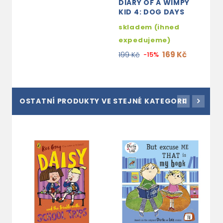
DIARY OF A WIMPY
KID 4: DOG DAYS
skladem (ihned
expedujeme)
169 Kč
199 Kč
-15%
OSTATNÍ PRODUKTY VE STEJNÉ KATEGORII