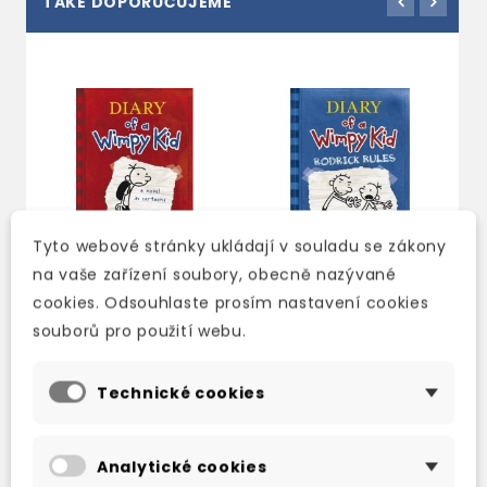
TAKÉ DOPORUČUJEME
Tyto webové stránky ukládají v souladu se zákony
na vaše zařízení soubory, obecně nazývané
cookies. Odsouhlaste prosím nastavení cookies
souborů pro použití webu.
DIARY OF A WIMPY
DIARY OF A WIMPY
D
KID
KID 2: RODRICK
K
RULES
Technické cookies
skladem (ihned
s
skladem (ihned
expedujeme)
e
expedujeme)
178 Kč
209 Kč
-15%
1
Analytické cookies
178 Kč
209 Kč
-15%