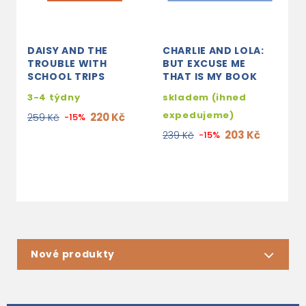
DAISY AND THE
CHARLIE AND LOLA:
W
TROUBLE WITH
BUT EXCUSE ME
D
SCHOOL TRIPS
THAT IS MY BOOK
E
B
3-4 týdny
skladem (ihned
C
expedujeme)
W
220 Kč
259 Kč
-15%
203 Kč
239 Kč
-15%
3
2
Nové produkty