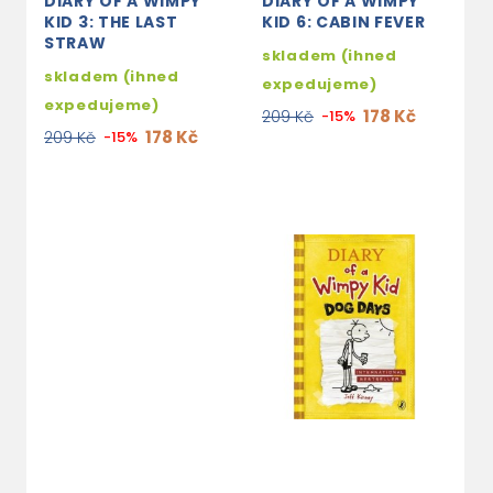
DIARY OF A WIMPY
DIARY OF A WIMPY
KID 3: THE LAST
KID 6: CABIN FEVER
STRAW
skladem (ihned
skladem (ihned
expedujeme)
expedujeme)
178 Kč
209 Kč
-15%
178 Kč
209 Kč
-15%