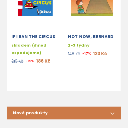
IF I RAN THE CIRCUS
NOT NOW, BERNARD
U
F
skladem (ihned
2-3 týdny
E
expedujeme)
123 Kč
148 Kč
-17%
s
186 Kč
219 Kč
-15%
e
2
Nové produkty