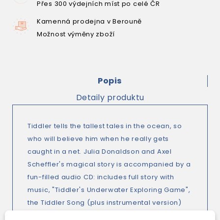
Přes 300 výdejních míst po celé ČR
Kamenná prodejna v Berouně
Možnost výměny zboží
Popis
Detaily produktu
Tiddler tells the tallest tales in the ocean, so
who will believe him when he really gets
caught in a net. Julia Donaldson and Axel
Scheffler's magical story is accompanied by a
fun-filled audio CD: includes full story with
music, "Tiddler's Underwater Exploring Game",
the Tiddler Song (plus instrumental version)
and a readalong version of the story with