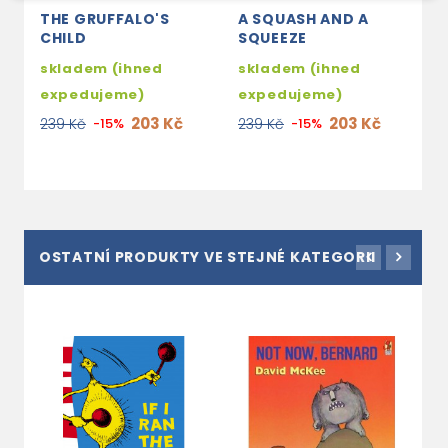
THE GRUFFALO'S
A SQUASH AND A
T
CHILD
SQUEEZE
G
skladem (ihned
skladem (ihned
s
expedujeme)
expedujeme)
e
203 Kč
203 Kč
239 Kč
-15%
239 Kč
-15%
2
OSTATNÍ PRODUKTY VE STEJNÉ KATEGORII