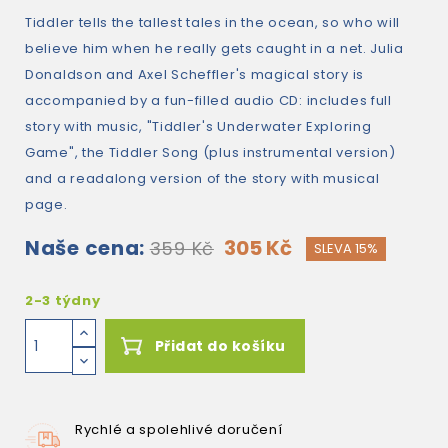
Tiddler tells the tallest tales in the ocean, so who will
believe him when he really gets caught in a net. Julia
Donaldson and Axel Scheffler's magical story is
accompanied by a fun-filled audio CD: includes full
story with music, "Tiddler's Underwater Exploring
Game", the Tiddler Song (plus instrumental version)
and a readalong version of the story with musical
page.
Naše cena:
305 Kč
359 Kč
SLEVA 15%
2-3 týdny
Přidat do košíku
Rychlé a spolehlivé doručení