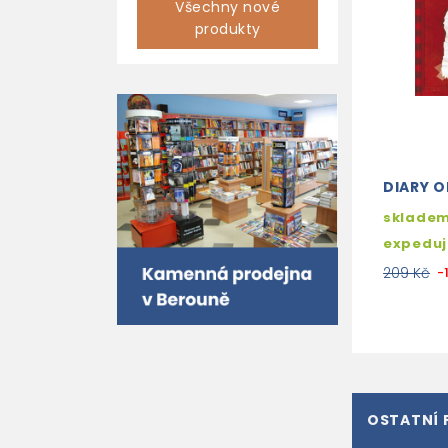
Všechny nové
produkty
DIARY O
skladem
expedu
209 Kč
-
OSTATNÍ 