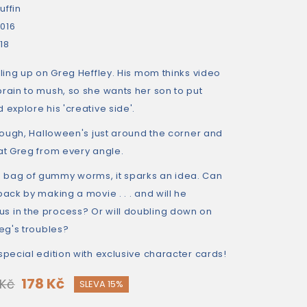
uffin
016
18
iling up on Greg Heffley. His mom thinks video
rain to mush, so she wants her son to put
 explore his 'creative side'.
enough, Halloween's just around the corner and
at Greg from every angle.
 bag of gummy worms, it sparks an idea. Can
back by making a movie . . . and will he
 in the process? Or will doubling down on
reg's troubles?
special edition with exclusive character cards!
178 Kč
 Kč
SLEVA 15%