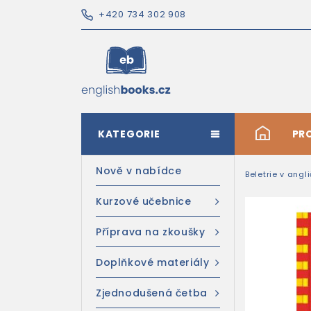
+420 734 302 908
KATEGORIE
#
PR
Nově v nabídce
Beletrie v angl
Kurzové učebnice
Příprava na zkoušky
Doplňkové materiály
Zjednodušená četba