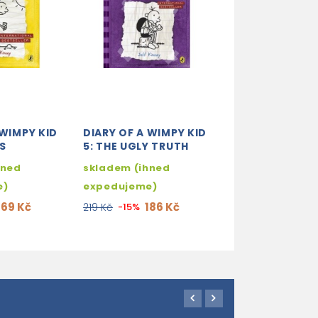
 WIMPY KID
DIARY OF A WIMPY KID
DIARY OF A WI
S
5: THE UGLY TRUTH
3: THE LAST S
hned
skladem (ihned
skladem (ihne
e)
expedujeme)
expedujeme)
169 Kč
186 Kč
178
219 Kč
-15%
209 Kč
-15%