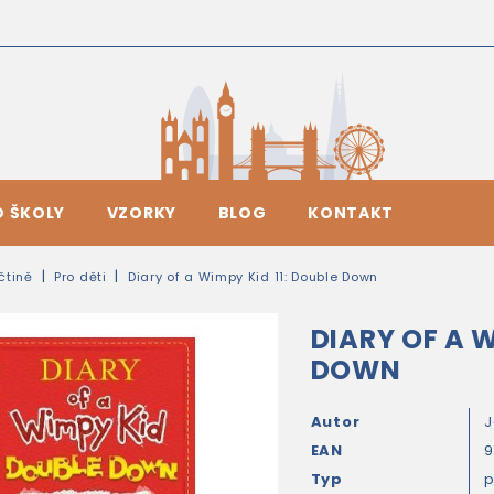
O ŠKOLY
VZORKY
BLOG
KONTAKT
ičtině
Pro děti
Diary of a Wimpy Kid 11: Double Down
DIARY OF A W
DOWN
Autor
J
EAN
9
Typ