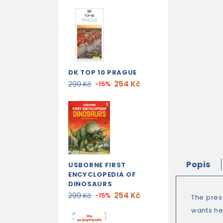
DK TOP 10 PRAGUE
254 Kč
299 Kč
-15%
Popis
USBORNE FIRST
ENCYCLOPEDIA OF
DINOSAURS
254 Kč
299 Kč
-15%
The pres
wants her