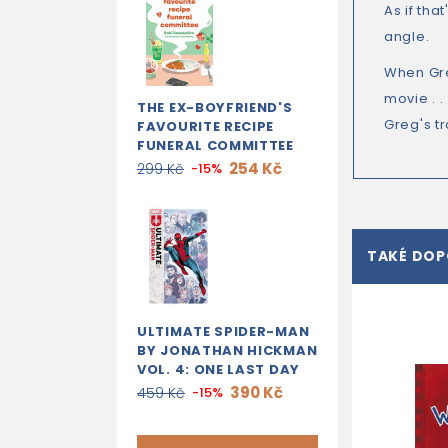
As if th
angle.
When Gre
movie . 
THE EX-BOYFRIEND'S
Greg's t
FAVOURITE RECIPE
FUNERAL COMMITTEE
254 Kč
299 Kč
-15%
TAKÉ DO
ULTIMATE SPIDER-MAN
BY JONATHAN HICKMAN
VOL. 4: ONE LAST DAY
390 Kč
459 Kč
-15%