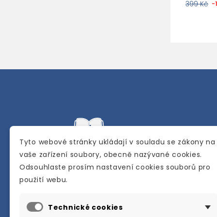
399 Kč
-
Tyto webové stránky ukládají v souladu se zákony na
vaše zařízení soubory, obecně nazývané cookies.
Odsouhlaste prosím nastavení cookies souborů pro
Internetové a kamenné knihkupectví se
použití webu.
sídlem v Berouně. Specializuje se na pro
materiálů určených pro studium a výuku
Technické cookies
anglického jazyka.