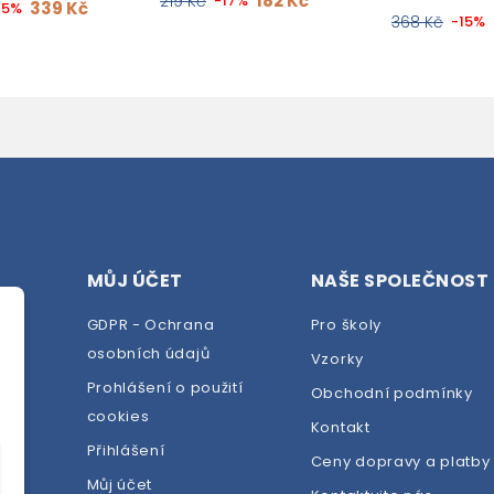
182 Kč
219 Kč
-17%
339 Kč
15%
368 Kč
-15%
MŮJ ÚČET
NAŠE SPOLEČNOST
GDPR - Ochrana
Pro školy
osobních údajů
Vzorky
Prohlášení o použití
Obchodní podmínky
cookies
dej
Kontakt
Přihlášení
Ceny dopravy a platby
Můj účet