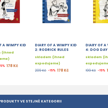
F A WIMPY KID
DIARY OF A WIMPY KID
DIARY OF A
2: RODRICK RULES
4: DOG DAY
 (ihned
skladem (ihned
skladem (i
jeme)
expedujeme)
expedujem
178 Kč
15%
178 Kč
209 Kč
-15%
199 Kč
-15%
PRODUKTY VE STEJNÉ KATEGORII