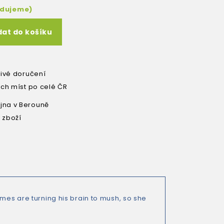
edujeme)
dat do košíku
livé doručení
ích míst po celé ČR
na v Berouně
 zboží
ames are turning his brain to mush, so she
.