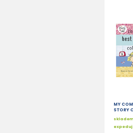
MY COM
STORY 
skladem
expedu