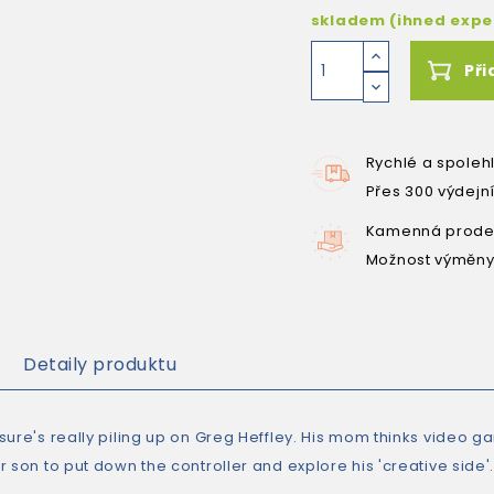
skladem (ihned exp
Při
Rychlé a spoleh
Přes 300 výdejn
Kamenná prodej
Možnost výměny
Detaily produktu
sure's really piling up on Greg Heffley. His mom thinks video g
 son to put down the controller and explore his 'creative side'