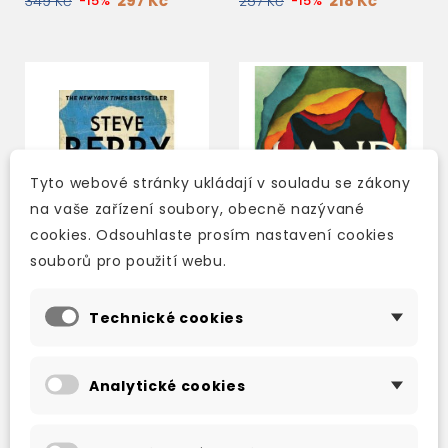
297 Kč
218 Kč
349 Kč
-15%
257 Kč
-15%
Tyto webové stránky ukládají v souladu se zákony
na vaše zařízení soubory, obecně nazývané
cookies. Odsouhlaste prosím nastavení cookies
souborů pro použití webu.
Technické cookies
THE ALEXANDRIA LINK
LAND
Analytické cookies
skladem (ihned
skladem (ihned
expedujeme)
expedujeme)