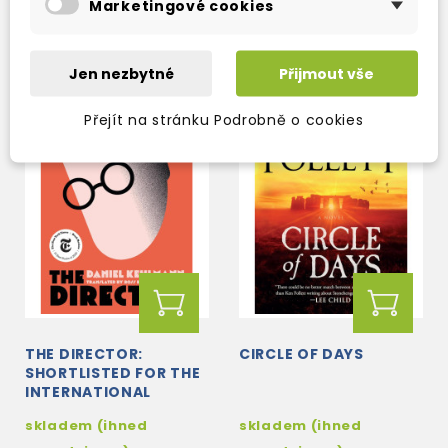
Marketingové cookies
180 Kč
424 Kč
250 Kč
-28%
499 Kč
-15%
Jen nezbytné
Přijmout vše
Přejít na stránku Podrobně o cookies
THE DIRECTOR:
CIRCLE OF DAYS
SHORTLISTED FOR THE
INTERNATIONAL
BOOKER PRIZE 2026
skladem (ihned
skladem (ihned