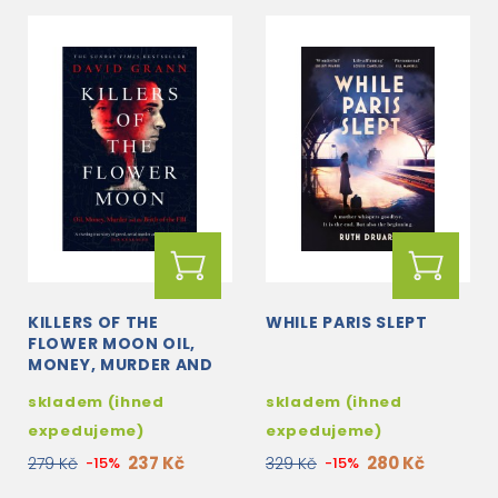
KILLERS OF THE
WHILE PARIS SLEPT
FLOWER MOON OIL,
MONEY, MURDER AND
THE BIRTH OF THE FBI
skladem (ihned
skladem (ihned
expedujeme)
expedujeme)
237 Kč
280 Kč
279 Kč
-15%
329 Kč
-15%