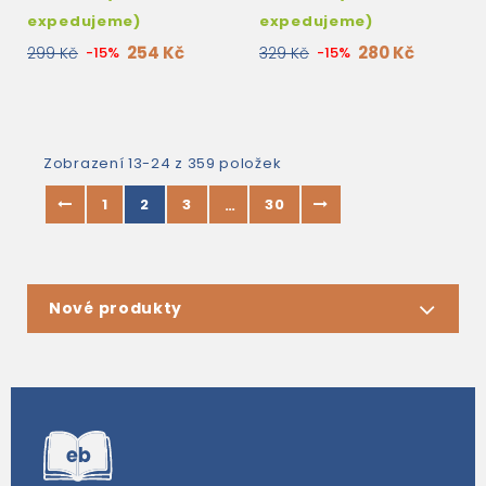
expedujeme)
expedujeme)
254 Kč
280 Kč
299 Kč
-15%
329 Kč
-15%
Zobrazení 13-24 z 359 položek
1
2
3
30
…
Nové produkty