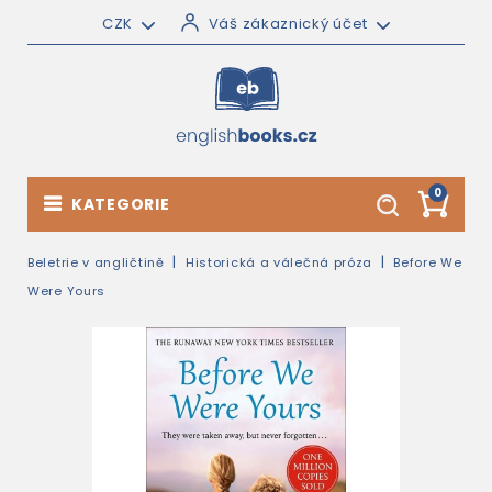
CZK
Váš zákaznický účet
0
KATEGORIE
Beletrie v angličtině
Historická a válečná próza
Before We
Were Yours