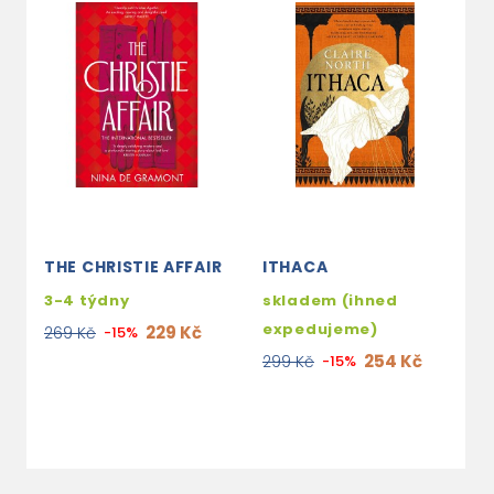
THE CHRISTIE AFFAIR
ITHACA
C
T
3-4 týdny
skladem (ihned
T
expedujeme)
A
229 Kč
269 Kč
-15%
254 Kč
299 Kč
-15%
2
2