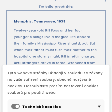
Detaily produktu
Memphis, Tennessee, 1939
Twelve-year-old Rill Foss and her four
younger siblings live a magical life aboard
their family's Mississippi River shantyboat. But
when their father must rush their mother to the
hospital one stormy night, Rill is left in charge,
until strangers arrive in force. Wrenched from
all that is familiar and thrown into a Tennessee
Tyto webové stránky ukládají v souladu se zákony
Children's Home Society orphanage, the Foss
na vaše zařízení soubory, obecně nazývané
children are assured that they will soon be
cookies. Odsouhlaste prosím nastavení cookies
returned to their parents - but they quickly
souborů pro použití webu.
realize the dark truth...
Aiken, South Carolina, present day
Technické cookies