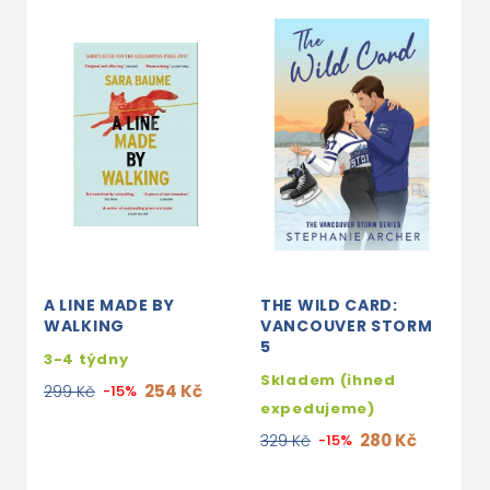
A LINE MADE BY
THE WILD CARD:
B
WALKING
VANCOUVER STORM
2
5
3-4 týdny
2
Skladem (ihned
254 Kč
299 Kč
-15%
expedujeme)
280 Kč
329 Kč
-15%