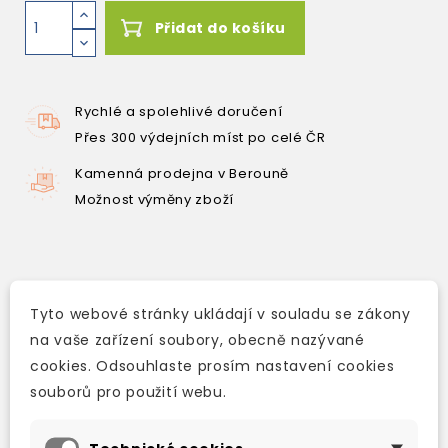
Přidat do košíku
Rychlé a spolehlivé doručení
Přes 300 výdejních míst po celé ČR
Kamenná prodejna v Berouně
Možnost výměny zboží
Popis
Tyto webové stránky ukládají v souladu se zákony
Detaily produktu
na vaše zařízení soubory, obecně nazývané
cookies. Odsouhlaste prosím nastavení cookies
A hidden treasure. A forgotten truth. Cotton
souborů pro použití webu.
Malone is in trouble. His son has been
kidnapped and his bookshop in Copenhagen