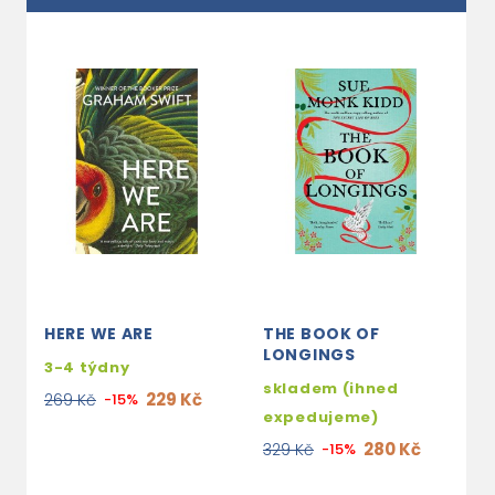
HERE WE ARE
THE BOOK OF
M
LONGINGS
D
3-4 týdny
skladem (ihned
s
229 Kč
269 Kč
-15%
expedujeme)
e
280 Kč
329 Kč
-15%
4