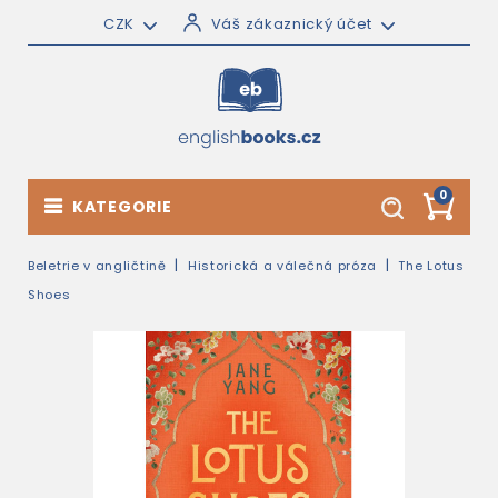
CZK
Váš zákaznický účet
0
KATEGORIE
Beletrie v angličtině
Historická a válečná próza
The Lotus
Shoes