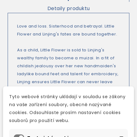
Detaily produktu
Love and loss. Sisterhood and betrayal. Little
Flower and Linjing's fates are bound together.
As a child, Little Flower is sold to Linjing's
wealthy family to become a
muizai
. In a fit of
childish jealousy over her new handmaiden's
ladylike bound feet and talent for embroidery,
Linjing ensures Little Flower can never leave
her to ascend in society.
Tyto webové stránky ukládají v souladu se zákony
na vaše zařízení soubory, obecně nazývané
Despite their starkly different places in the
cookies. Odsouhlaste prosím nastavení cookies
Fong household, over the years the two girls
souborů pro použití webu.
must work together to secure both their
futures through Linjing's marriage. As the two