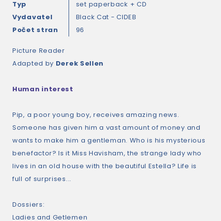
Typ
set paperback + CD
Vydavatel
Black Cat - CIDEB
Počet stran
96
Picture Reader
Adapted by
Derek Sellen
Human interest
Pip, a poor young boy, receives amazing news.
Someone has given him a vast amount of money and
wants to make him a gentleman. Who is his mysterious
benefactor? Is it Miss Havisham, the strange lady who
lives in an old house with the beautiful Estella? Life is
full of surprises...
Dossiers:
Ladies and Getlemen