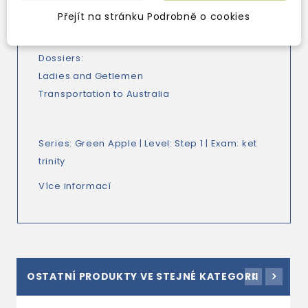
in an old house with the beautiful Estella? Life
Přejít na stránku Podrobně o cookies
is full of surprises...
Dossiers:
Ladies and Getlemen
Transportation to Australia
Series:
Green Apple
| Level:
Step 1
| Exam:
ket
trinity
Více informací
OSTATNÍ PRODUKTY VE STEJNÉ KATEGORII