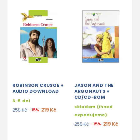
ROBINSON CRUSOE +
JASON AND THE
R
AUDIO DOWNLOAD
ARGONAUTS +
C
CD/CD-ROM
3-5 dní
s
skladem (ihned
e
219 Kč
258 Kč
-15%
expedujeme)
2
219 Kč
258 Kč
-15%