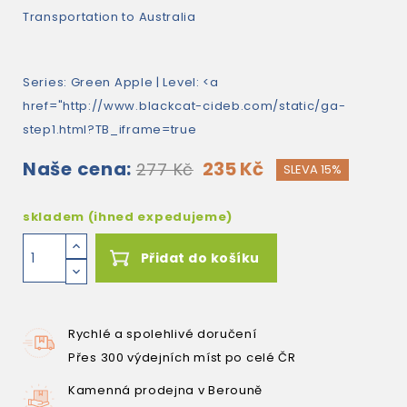
Transportation to Australia
Series:
Green Apple
| Level: <a
href="http://www.blackcat-cideb.com/static/ga-
step1.html?TB_iframe=true
Naše cena:
235 Kč
277 Kč
SLEVA 15%
skladem (ihned expedujeme)
Přidat do košíku
Rychlé a spolehlivé doručení
Přes 300 výdejních míst po celé ČR
Kamenná prodejna v Berouně