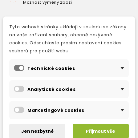
Možnost výměny zboží
Tyto webové stránky ukládají v souladu se zákony
Popis
na vaše zařízení soubory, obecně nazývané
Detaily produktu
cookies. Odsouhlaste prosím nastavení cookies
souborů pro použití webu.
Picture Reader
Adapted by
Technické cookies
Derek Sellen
Human interest
Analytické cookies
Pip, a poor young boy, receives amazing
news. Someone has given him a vast amount
Marketingové cookies
of money and wants to make him a
gentleman. Who is his mysterious benefactor?
Jen nezbytné
Přijmout vše
Is it Miss Havisham, the strange lady who lives