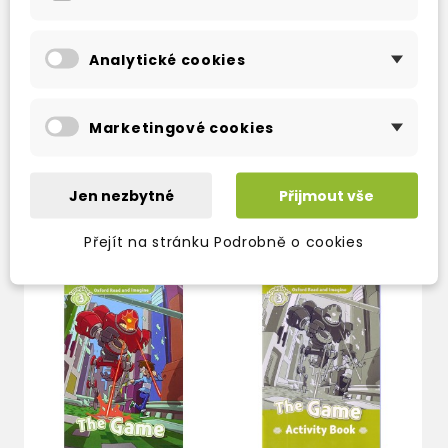
danger, and only Rosie could help! Find
out what happened when Rosie put her
Analytické cookies
helmet on...
Marketingové cookies
Jen nezbytné
Přijmout vše
TAKÉ DOPORUČUJEME
Přejít na stránku Podrobně o cookies