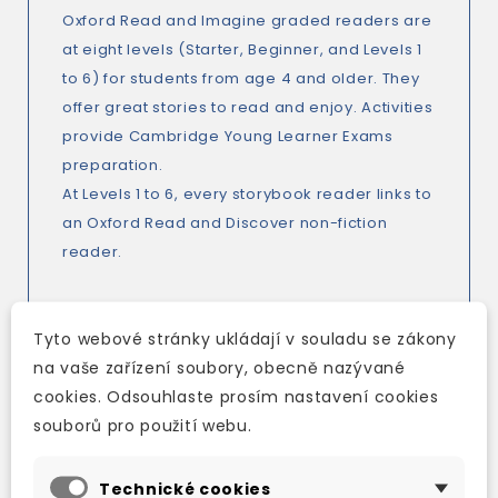
Oxford Read and Imagine graded readers are
at eight levels (Starter, Beginner, and Levels 1
to 6) for students from age 4 and older. They
offer great stories to read and enjoy. Activities
provide Cambridge Young Learner Exams
preparation.
At Levels 1 to 6, every storybook reader links to
an Oxford Read and Discover non-fiction
reader.
Audio in a choice of American and British
Tyto webové stránky ukládají v souladu se zákony
English is available for every reader.
na vaše zařízení soubory, obecně nazývané
At Levels 1 to 6, audio is available
in CD packs
cookies. Odsouhlaste prosím nastavení cookies
for every reader.
souborů pro použití webu.
Ben couldn't wait to play Grandpa's new
computer game - but when he was in the
Technické cookies
game he couldn't leave. Now Ben was in