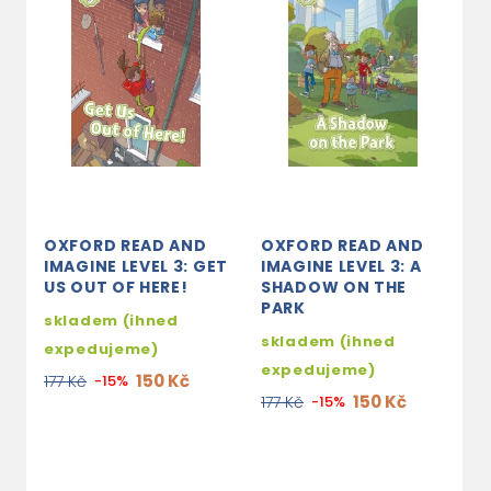
OXFORD READ AND
OXFORD READ AND
O
IMAGINE LEVEL 3: GET
IMAGINE LEVEL 3: A
I
US OUT OF HERE!
SHADOW ON THE
S
PARK
S
skladem (ihned
D
skladem (ihned
expedujeme)
s
expedujeme)
150 Kč
177 Kč
-15%
e
150 Kč
177 Kč
-15%
2