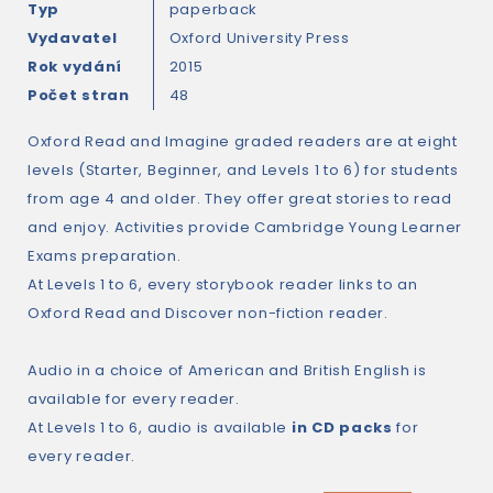
Typ
paperback
Vydavatel
Oxford University Press
Rok vydání
2015
Počet stran
48
Oxford Read and Imagine graded readers are at eight
levels (Starter, Beginner, and Levels 1 to 6) for students
from age 4 and older. They offer great stories to read
and enjoy. Activities provide Cambridge Young Learner
Exams preparation.
At Levels 1 to 6, every storybook reader links to an
Oxford Read and Discover non-fiction reader.
Audio in a choice of American and British English is
available for every reader.
At Levels 1 to 6, audio is available
in CD packs
for
every reader.