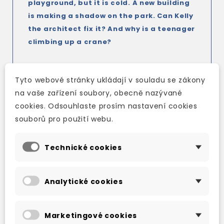
playground, but it is cold. A new building
is making a shadow on the park. Can Kelly
the architect fix it? And why is a teenager
climbing up a crane?
Audio in a choice of American and British
Tyto webové stránky ukládají v souladu se zákony
English is available for every reader.
na vaše zařízení soubory, obecně nazývané
At Levels 1 to 6, audio is available
in MP3
cookies. Odsouhlaste prosím nastavení cookies
audio packs
for every reader.
souborů pro použití webu.
Technické cookies
TAKÉ DOPORUČUJEME
Analytické cookies
Marketingové cookies