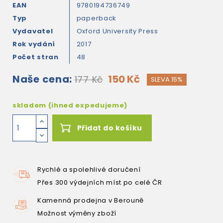
EAN
9780194736749
Typ
paperback
Vydavatel
Oxford University Press
Rok vydání
2017
Počet stran
48
Naše cena:
150 Kč
177 Kč
SLEVA 15%
skladem (ihned expedujeme)
Přidat do košíku
Rychlé a spolehlivé doručení
Přes 300 výdejních míst po celé ČR
Kamenná prodejna v Berouně
Možnost výměny zboží