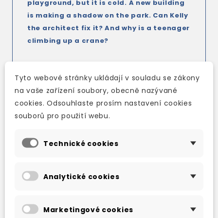
playground, but it is cold. A new building
is making a shadow on the park. Can Kelly
the architect fix it? And why is a teenager
climbing up a crane?
Audio in a choice of American and British
Tyto webové stránky ukládají v souladu se zákony
English is available for every reader.
na vaše zařízení soubory, obecně nazývané
At Levels 1 to 6, audio is available
in MP3
cookies. Odsouhlaste prosím nastavení cookies
audio packs
for every reader.
souborů pro použití webu.
Technické cookies
TAKÉ DOPORUČUJEME
Analytické cookies
Marketingové cookies