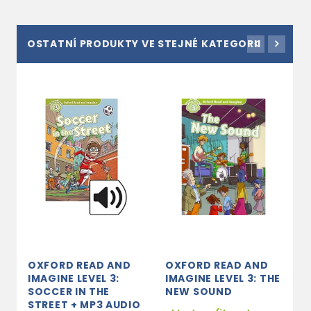
OSTATNÍ PRODUKTY VE STEJNÉ KATEGORII
OXFORD READ AND
OXFORD READ AND
O
IMAGINE LEVEL 3:
IMAGINE LEVEL 3: THE
I
SOCCER IN THE
NEW SOUND
D
STREET + MP3 AUDIO
R