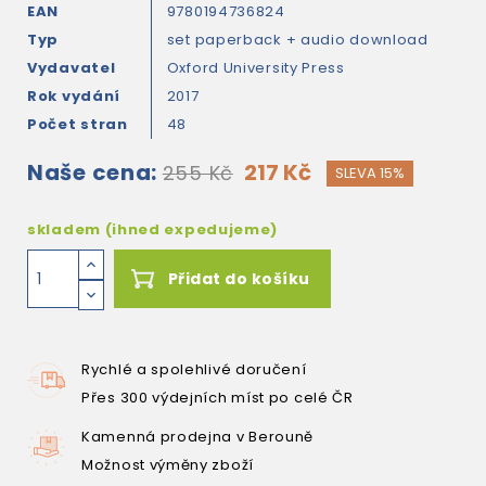
EAN
9780194736824
Typ
set paperback + audio download
Vydavatel
Oxford University Press
Rok vydání
2017
Počet stran
48
Naše cena:
217 Kč
255 Kč
SLEVA 15%
skladem (ihned expedujeme)
Přidat do košíku
Rychlé a spolehlivé doručení
Přes 300 výdejních míst po celé ČR
Kamenná prodejna v Berouně
Možnost výměny zboží