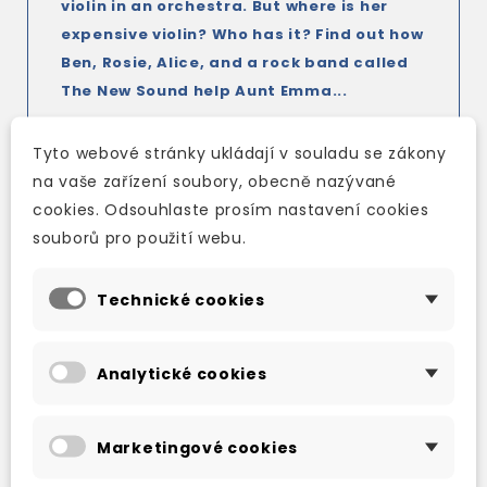
violin in an orchestra. But where is her
expensive violin? Who has it? Find out how
Ben, Rosie, Alice, and a rock band called
The New Sound help Aunt Emma...
Tyto webové stránky ukládají v souladu se zákony
Audio in a choice of American and British
na vaše zařízení soubory, obecně nazývané
English is available for every reader.
cookies. Odsouhlaste prosím nastavení cookies
At Levels 1 to 6, audio is available
in CD / mp3
souborů pro použití webu.
audio download packs
for every reader.
Technické cookies
Analytické cookies
TAKÉ DOPORUČUJEME
Marketingové cookies