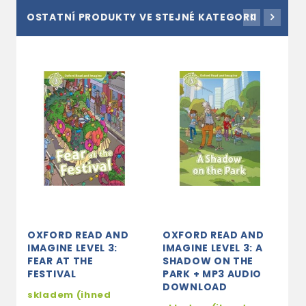
OSTATNÍ PRODUKTY VE STEJNÉ KATEGORII
OXFORD READ AND
OXFORD READ AND
O
IMAGINE LEVEL 3:
IMAGINE LEVEL 3: A
I
FEAR AT THE
SHADOW ON THE
D
FESTIVAL
PARK + MP3 AUDIO
R
DOWNLOAD
A
skladem (ihned