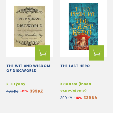
THE WIT AND WISDOM
THE LAST HERO
OF DISCWORLD
2-3 týdny
skladem (ihned
expedujeme)
399 Kč
469 Kč
-15%
339 Kč
399 Kč
-15%