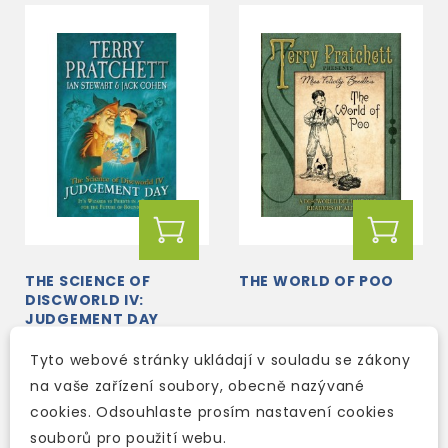
THE SCIENCE OF
THE WORLD OF POO
DISCWORLD IV:
JUDGEMENT DAY
skladem (ihned
2-3 týdny
Tyto webové stránky ukládají v souladu se zákony
expedujeme)
424 Kč
499 Kč
-15%
na vaše zařízení soubory, obecně nazývané
215 Kč
259 Kč
-17%
cookies. Odsouhlaste prosím nastavení cookies
souborů pro použití webu.