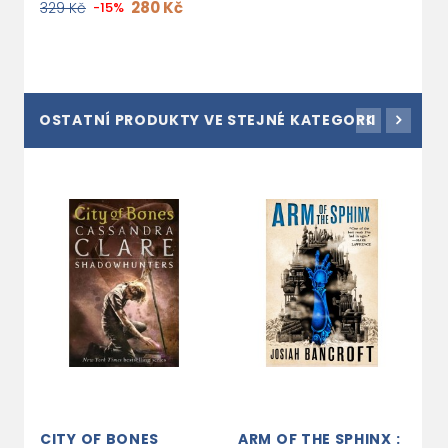
280 Kč
329 Kč
-15%
2
OSTATNÍ PRODUKTY VE STEJNÉ KATEGORII
CITY OF BONES
ARM OF THE SPHINX :
M