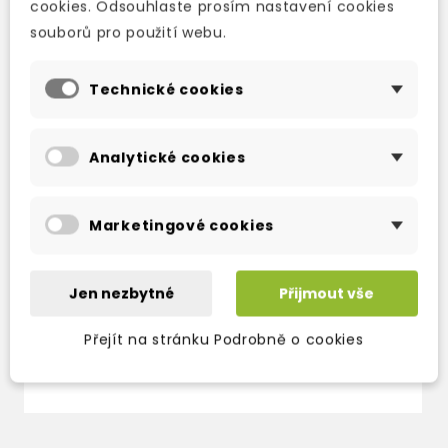
cookies. Odsouhlaste prosím nastavení cookies
souborů pro použití webu.
Technické cookies
Analytické cookies
Marketingové cookies
THE CARPET PEOPLE
ERIC: DISCWORLD:
W
THE UNSEEN
(
skladem (ihned
UNIVERSITY
1
expedujeme)
COLLECTION
Jen nezbytné
Přijmout vše
3
203 Kč
239 Kč
-15%
3-4 týdny
2
Přejít na stránku Podrobně o cookies
254 Kč
299 Kč
-15%