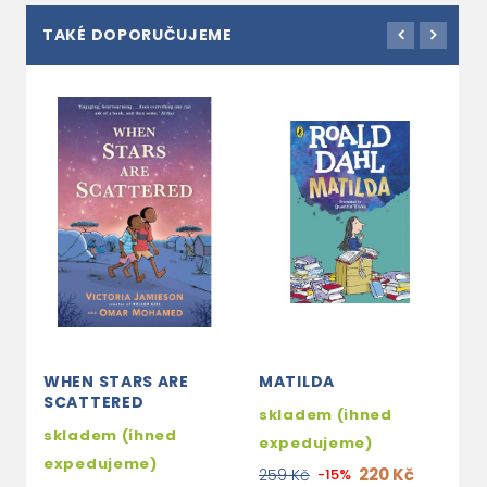
TAKÉ DOPORUČUJEME
WHEN STARS ARE
MATILDA
P
SCATTERED
T
skladem (ihned
M
skladem (ihned
expedujeme)
s
expedujeme)
220 Kč
259 Kč
-15%
e