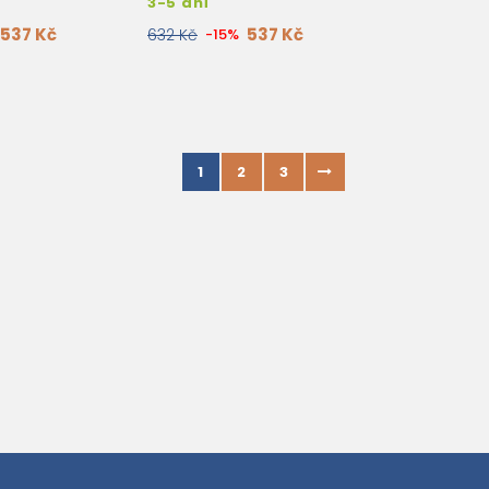
3-5 dní
537 Kč
537 Kč
632 Kč
-15%
1
2
3