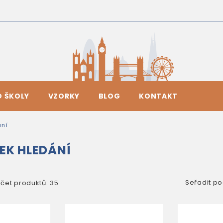
O ŠKOLY
VZORKY
BLOG
KONTAKT
ání
EK HLEDÁNÍ
Seřadit po
čet produktů: 35