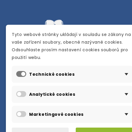
Tyto webové stránky ukládají v souladu se zákony na
vaše zařízení soubory, obecně nazývané cookies.
Odsouhlaste prosím nastavení cookies souborů pro
Internetové a kamenné knihkupectví se
použití webu.
sídlem v Berouně. Specializuje se na pro
materiálů určených pro studium a výuku
Technické cookies
anglického jazyka.
Karly Machové 48 Beroun 266 01
Analytické cookies
+420 734 302 908
info@englishbooks.cz
Marketingové cookies