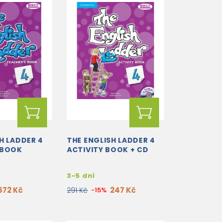
H LADDER 4
THE ENGLISH LADDER 4
 BOOK
ACTIVITY BOOK + CD
3-5 dní
672 Kč
247 Kč
291 Kč
-15%