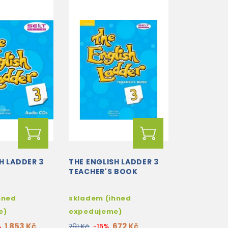
H LADDER 3
THE ENGLISH LADDER 3
TEACHER'S BOOK
hned
skladem (ihned
e)
expedujeme)
1 853 Kč
672 Kč
%
791 Kč
-15%