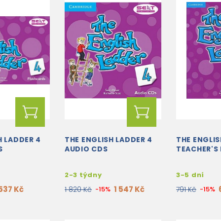
H LADDER 4
THE ENGLISH LADDER 4
THE ENGLIS
S
AUDIO CDS
TEACHER'S
2-3 týdny
3-5 dní
537 Kč
1 547 Kč
1 820 Kč
-15%
791 Kč
-15%