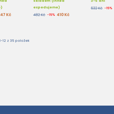
hned
skladem (ihned
3-5 dní
e)
expedujeme)
632 Kč
-15%
247 Kč
410 Kč
482 Kč
-15%
1-12 z 35 položek