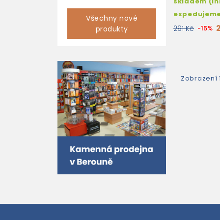
skladem (i
expedujem
Všechny nové
291 Kč
-15%
produkty
Zobrazení 