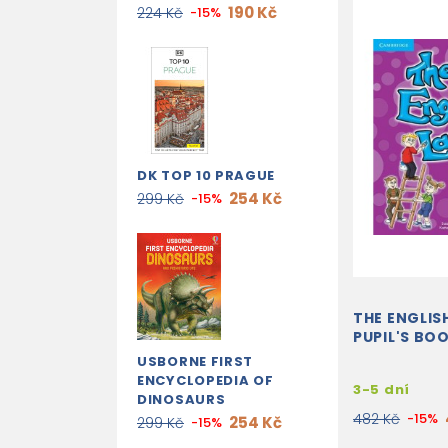
190 Kč
224 Kč
-15%
DK TOP 10 PRAGUE
254 Kč
299 Kč
-15%
THE ENGLIS
PUPIL'S BO
USBORNE FIRST
ENCYCLOPEDIA OF
3-5 dní
DINOSAURS
482 Kč
-15%
254 Kč
299 Kč
-15%