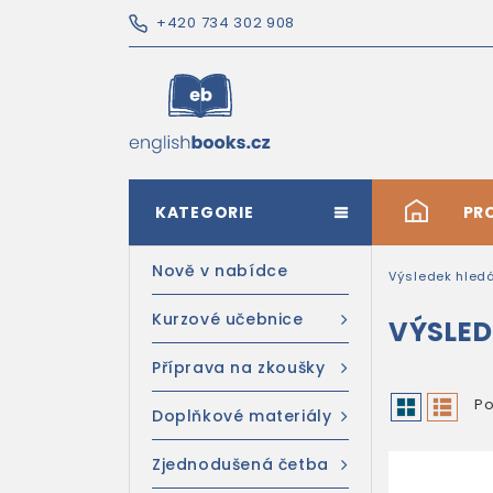
+420 734 302 908
KATEGORIE
#
PR
Nově v nabídce
Výsledek hled
Kurzové učebnice
VÝSLED
Příprava na zkoušky
Po
Doplňkové materiály
Zjednodušená četba