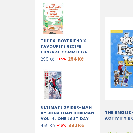
THE EX-BOYFRIEND'S
FAVOURITE RECIPE
FUNERAL COMMITTEE
254 Kč
299 Kč
-15%
ULTIMATE SPIDER-MAN
THE ENGLIS
BY JONATHAN HICKMAN
ACTIVITY B
VOL. 4: ONE LAST DAY
390 Kč
459 Kč
-15%