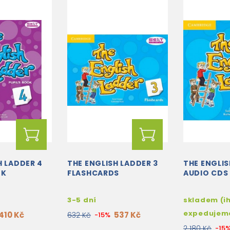
H LADDER 4
THE ENGLISH LADDER 3
THE ENGLIS
OK
FLASHCARDS
AUDIO CDS
3-5 dní
skladem (i
expedujem
410 Kč
537 Kč
632 Kč
-15%
2 180 Kč
-15