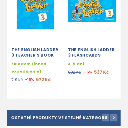
THE ENGLISH LADDER
THE ENGLISH LADDER
3 TEACHER'S BOOK
3 FLASHCARDS
skladem (ihned
3-5 dní
expedujeme)
537 Kč
632 Kč
-15%
672 Kč
791 Kč
-15%
OSTATNÍ PRODUKTY VE STEJNÉ KATEGORII