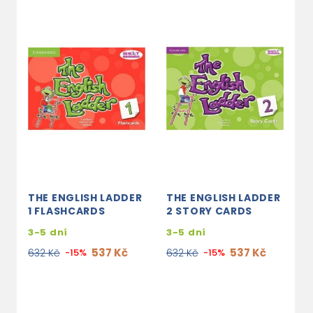
THE ENGLISH LADDER
THE ENGLISH LADDER
T
1 FLASHCARDS
2 STORY CARDS
3
3-5 dní
3-5 dní
s
e
537 Kč
537 Kč
632 Kč
-15%
632 Kč
-15%
4