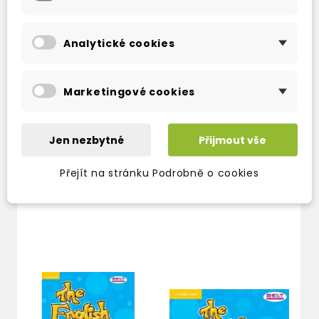
Analytické cookies
Marketingové cookies
THE ENGLISH LADDER
THE ENGLISH LADDER
3 PUPIL'S BOOK
3 ACTIVITY BOOK +
CD
Jen nezbytné
Přijmout vše
skladem (ihned
skladem (ihned
expedujeme)
Přejít na stránku Podrobně o cookies
expedujeme)
410 Kč
482 Kč
-15%
247 Kč
291 Kč
-15%