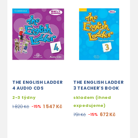
THE ENGLISH LADDER
THE ENGLISH LADDER
T
4 AUDIO CDS
3 TEACHER'S BOOK
1
2-3 týdny
skladem (ihned
3
expedujeme)
1 547 Kč
1 820 Kč
-15%
1
672 Kč
791 Kč
-15%