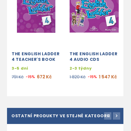
THE ENGLISH LADDER
THE ENGLISH LADDER
4 TEACHER'S BOOK
4 AUDIO CDS
3-5 dní
2-3 týdny
672 Kč
1 547 Kč
791 Kč
-15%
1 820 Kč
-15%
OSTATNÍ PRODUKTY VE STEJNÉ KATEGORII