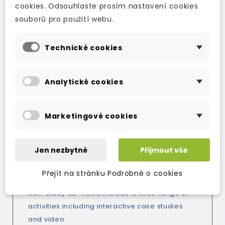
cookies. Odsouhlaste prosím nastavení cookies
souborů pro použití webu.
New Edition Market Leader is the business
English course that brings contemporary
Technické cookies
business issues right into your classroom.
Incorporating articles from the Financial
Times© newspaper, Market Leader has
Analytické cookies
authentic texts, effective case studies and a
wide range of components. * Challenge your
students with ‘Case Studies’ that range from
Marketingové cookies
planning a project to choosing the best
supplier * Practise the skills needed to carry
Jen nezbytné
Přijmout vše
out real business tasks such as taking part in
meetings * Listening texts are based on
Přejít na stránku Podrobně o cookies
interviews with real business people * New
Self-Study CD-ROMs include a wide range of
activities including interactive case studies
and video