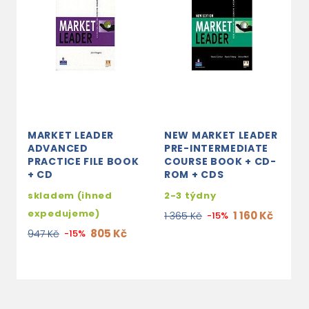
MARKET LEADER
NEW MARKET LEADER
M
ADVANCED
PRE-INTERMEDIATE
A
PRACTICE FILE BOOK
COURSE BOOK + CD-
C
+ CD
ROM + CDS
R
skladem (ihned
2-3 týdny
s
expedujeme)
e
1 160 Kč
1 365 Kč
-15%
805 Kč
947 Kč
-15%
1