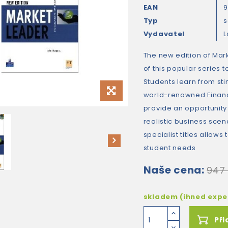
EAN
9
Typ
s
Vydavatel
The new edition of Mark
of this popular series 
Students learn from sti
world-renowned Financ
provide an opportunity 
realistic business sce
specialist titles allows 
student needs
Naše cena:
947
skladem (ihned exp
Při