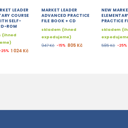
RKET LEADER
MARKET LEADER
NEW MARKE
TARY COURSE
ADVANCED PRACTICE
ELEMENTAR
ITH SELF-
FILE BOOK + CD
PRACTICE F
CD-ROM
skladem (ihned
skladem (i
 (ihned
expedujeme)
expedujem
jeme)
805 Kč
947 Kč
-15%
585 Kč
-25%
1 024 Kč
-25%