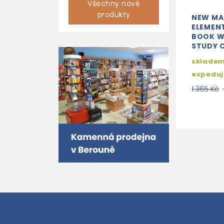
Všechny nové
produkty
NEW MA
ELEMEN
BOOK W
STUDY 
skladem
expedu
1 365 Kč