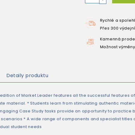
Rychlé a spoleh
Přes 300 výdejn
Kamenná prodej
Možnost výměny
Detaily produktu
dition of Market Leader features all the successful features of 
te material. * Students learn from stimulating authentic mater
Engaging Case Study tasks provide an opportunity to practice bu
scenarios * A wide range of components and specialist titles al
vidual student needs