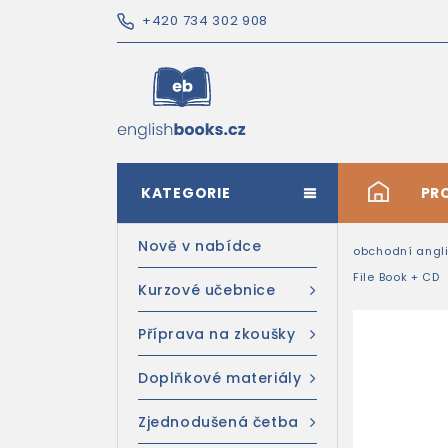
+420 734 302 908
KATEGORIE
#
PR
Nově v nabídce
obchodní angli
File Book + CD
Kurzové učebnice
Příprava na zkoušky
Doplňkové materiály
Zjednodušená četba