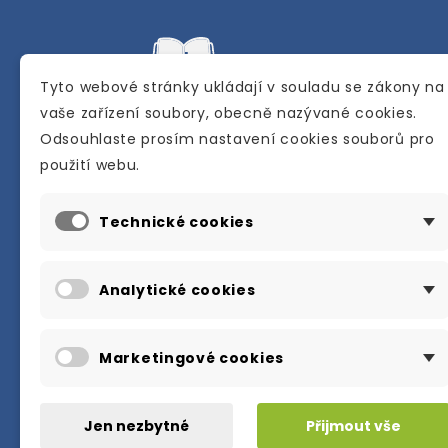
Tyto webové stránky ukládají v souladu se zákony na
vaše zařízení soubory, obecně nazývané cookies.
Odsouhlaste prosím nastavení cookies souborů pro
Internetové a kamenné knihkupectví se
použití webu.
sídlem v Berouně. Specializuje se na pro
materiálů určených pro studium a výuku
Technické cookies
anglického jazyka.
Karly Machové 48 Beroun 266 01
Analytické cookies
+420 734 302 908
info@englishbooks.cz
Marketingové cookies
Jen nezbytné
Přijmout vše