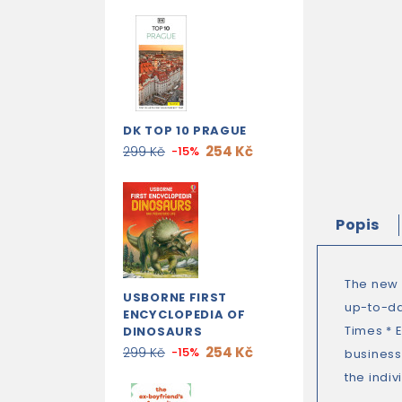
DK TOP 10 PRAGUE
254 Kč
299 Kč
-15%
Popis
The new e
USBORNE FIRST
up-to-da
ENCYCLOPEDIA OF
Times * 
DINOSAURS
254 Kč
299 Kč
-15%
business 
the indi