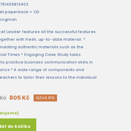
781405813402
et paperback + CD
Longman
et Leader features all the successful features
together with fresh, up-to-date material. *
mulating authentic materials such as the
ial Times * Engaging Case Study tasks
to practice business communication skills in
narios * A wide range of components and
teachers to tailor their lessons to the individual
805 Kč
 Kč
SLEVA 15%
edujeme)
dat do košíku