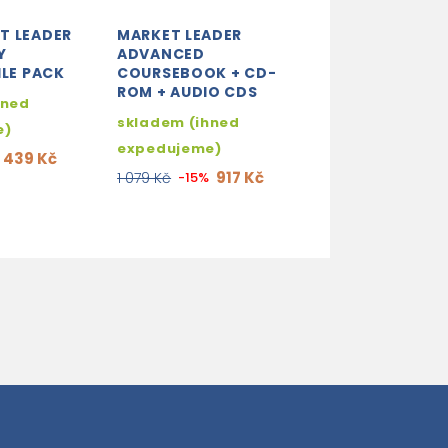
T LEADER
MARKET LEADER
NEW MARKET L
Y
ADVANCED
INTERMEDIATE
ILE PACK
COURSEBOOK + CD-
PRACTICE FILE
ROM + AUDIO CDS
(BOOK + CD)
hned
skladem (ihned
skladem (ihne
e)
expedujeme)
expedujeme)
439 Kč
917 Kč
805
1 079 Kč
-15%
947 Kč
-15%