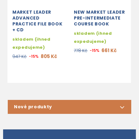
MARKET LEADER
NEW MARKET LEADER
N
ADVANCED
PRE-INTERMEDIATE
I
PRACTICE FILE BOOK
COURSE BOOK
P
+ CD
(
skladem (ihned
skladem (ihned
s
expedujeme)
expedujeme)
e
661 Kč
778 Kč
-15%
805 Kč
947 Kč
-15%
9
Nové produkty