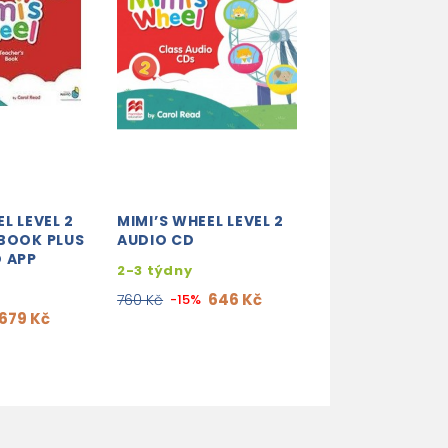
L LEVEL 2
MIMI’S WHEEL LEVEL 2
MIMI’S WHEEL L
 BOOK PLUS
AUDIO CD
TEACHER'S BO
 APP
WITH NAVIO AP
2-3 týdny
2-3 týdny
646 Kč
760 Kč
-15%
679 Kč
565
665 Kč
-15%