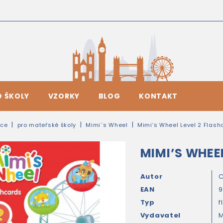
O ŠKOLY
VZORKY
BLOG
KONTAKT
ice
pro mateřské školy
Mimi´s Wheel
Mimi’s Wheel Level 2 Flash
MIMI’S WHEE
Autor
C
EAN
9
Typ
f
Vydavatel
M