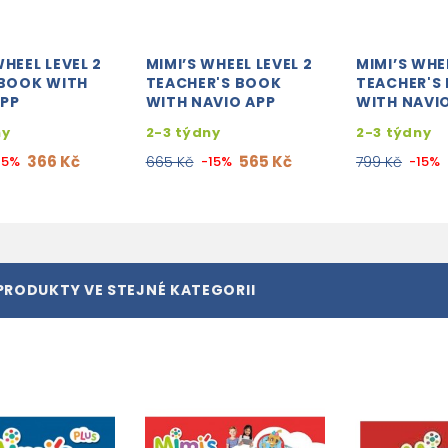
WHEEL LEVEL 2
MIMI’S WHEEL LEVEL 2
MIMI’S WHEE
 BOOK WITH
TEACHER'S BOOK
TEACHER'S
APP
WITH NAVIO APP
WITH NAVI
ny
2-3 týdny
2-3 týdny
366 Kč
565 Kč
15%
665 Kč
-15%
799 Kč
-15%
PRODUKTY VE STEJNÉ KATEGORII