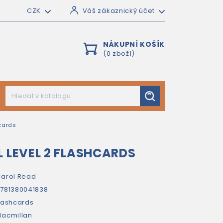
CZK
Váš zákaznický účet
NÁKUPNÍ KOŠÍK
(0 zboží)
cards
L LEVEL 2 FLASHCARDS
arol Read
781380041838
lashcards
acmillan