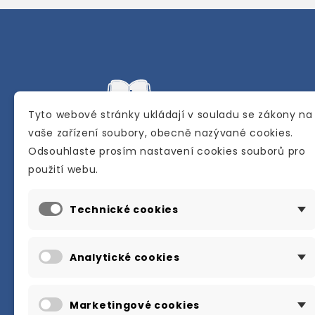
Tyto webové stránky ukládají v souladu se zákony na
vaše zařízení soubory, obecně nazývané cookies.
Odsouhlaste prosím nastavení cookies souborů pro
Internetové a kamenné knihkupectví se
použití webu.
sídlem v Berouně. Specializuje se na pro
materiálů určených pro studium a výuku
Technické cookies
anglického jazyka.
Karly Machové 48 Beroun 266 01
Analytické cookies
+420 734 302 908
info@englishbooks.cz
Marketingové cookies