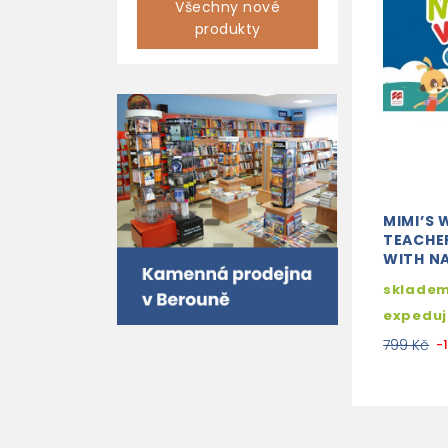
Všechny nové
produkty
MIMI’S 
TEACHE
WITH NA
skladem
expedu
799 Kč
-