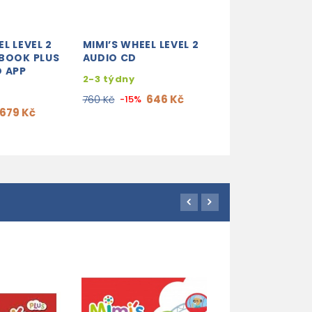
L LEVEL 2
MIMI’S WHEEL LEVEL 2
 BOOK PLUS
AUDIO CD
O APP
2-3 týdny
646 Kč
760 Kč
-15%
679 Kč