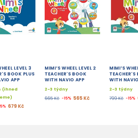
WHEEL LEVEL 3
MIMI’S WHEEL LEVEL 2
MIMI’S WHEE
R'S BOOK PLUS
TEACHER'S BOOK
TEACHER'S
VIO APP
WITH NAVIO APP
WITH NAVIO
 (ihned
2-3 týdny
2-3 týdny
jeme)
565 Kč
665 Kč
-15%
799 Kč
-15%
679 Kč
15%