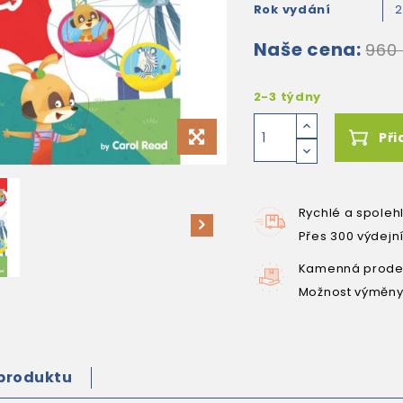
Rok vydání
2
Naše cena:
960
2-3 týdny
Při
Rychlé a spoleh
Přes 300 výdejn
Kamenná prodej
Možnost výměny
 produktu