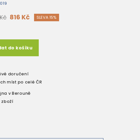
019
816 Kč
 Kč
SLEVA 15%
dat do košíku
livé doručení
ích míst po celé ČR
na v Berouně
 zboží