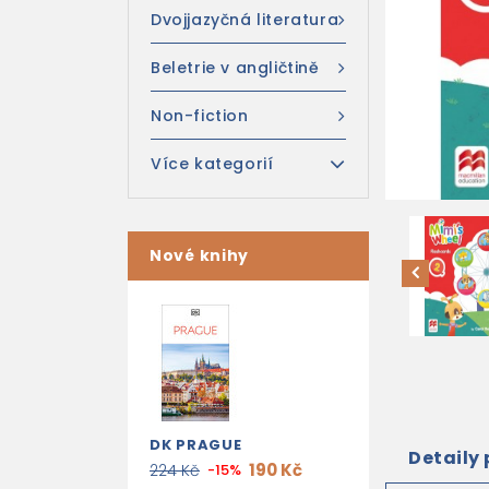
Dvojjazyčná literatura
Beletrie v angličtině
Non-fiction
Více kategorií
Nové knihy
DK PRAGUE
Detaily
190 Kč
224 Kč
-15%