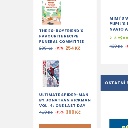
MIMI'S 
PUPIL'S
NAVIO 
THE EX-BOYFRIEND'S
FAVOURITE RECIPE
2-3 týd
FUNERAL COMMITTEE
430 Kč
-
254 Kč
299 Kč
-15%
OSTATNÍ 
ULTIMATE SPIDER-MAN
BY JONATHAN HICKMAN
VOL. 4: ONE LAST DAY
390 Kč
459 Kč
-15%