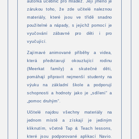
autorka učebnic pro mládež. Její jméno je
zárukou toho, že zde učitelé naleznou
materiály, které jsou ve třídě snadno
použitelné a nápady, s jejichž pomocí je
vyučování zábavné pro děti i pro
vyučující.
Zajímavé animované příběhy a videa,
která představují okouzlující rodinu
(Meerkat family) a skutečné děti,
pomáhají připravit nejmenší studenty na
výuku na základní škole a podporují
schopnosti a hodnoty jako je „sdílení“ a
„pomoc druhým“.
Učitelé najdou všechny materiály na
jednom místě a získají je jediným
kliknutím, včetně Tap & Teach lessons,
které jsou podporované aplikací Navio.