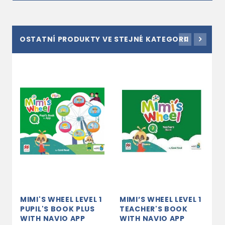
OSTATNÍ PRODUKTY VE STEJNÉ KATEGORII
MIMI'S WHEEL LEVEL 1
MIMI’S WHEEL LEVEL 1
M
PUPIL'S BOOK PLUS
TEACHER'S BOOK
P
WITH NAVIO APP
WITH NAVIO APP
N