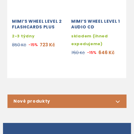
MIMI’S WHEEL LEVEL 2
MIMI’S WHEEL LEVEL 1
M
FLASHCARDS PLUS
AUDIO CD
P
N
2-3 týdny
skladem (ihned
2
expedujeme)
723 Kč
850 Kč
-15%
4
646 Kč
760 Kč
-15%
Nové produkty