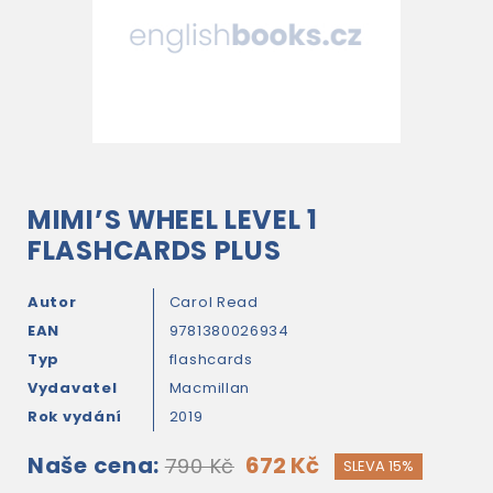
MIMI’S WHEEL LEVEL 1
FLASHCARDS PLUS
Autor
Carol Read
EAN
9781380026934
Typ
flashcards
Vydavatel
Macmillan
Rok vydání
2019
Naše cena:
672 Kč
790 Kč
SLEVA 15%