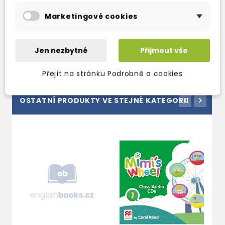
s
366 Kč
565 Kč
430 Kč
-15%
665 Kč
-15%
Marketingové cookies
e
7
Jen nezbytné
Přijmout vše
Přejít na stránku Podrobně o cookies
OSTATNÍ PRODUKTY VE STEJNÉ KATEGORII