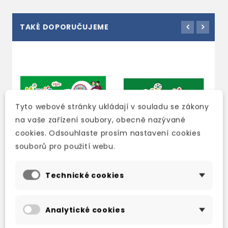
TAKÉ DOPORUČUJEME
Tyto webové stránky ukládají v souladu se zákony
na vaše zařízení soubory, obecně nazývané
cookies. Odsouhlaste prosím nastavení cookies
souborů pro použití webu.
Technické cookies
MIMI'S WHEEL LEVEL 1
MIMI’S WHEEL LEVEL 1
M
PUPIL'S BOOK WITH
TEACHER'S BOOK
T
NAVIO APP
WITH NAVIO APP
P
Analytické cookies
A
2-3 týdny
2-3 týdny