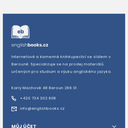
Internetové a kamenné knihkupectví se sídlem v
Berouně. Specializuje se na prodej materiálů
určených pro studium a výuku anglického jazyka.
Karly Machové 48 Beroun 266 01
+420 734 302 908
info@englishbooks.cz
MŮJ ÚČET