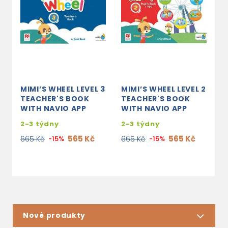
MIMI’S WHEEL LEVEL 3
MIMI’S WHEEL LEVEL 2
M
TEACHER'S BOOK
TEACHER'S BOOK
P
WITH NAVIO APP
WITH NAVIO APP
2
2-3 týdny
2-3 týdny
6
565 Kč
565 Kč
665 Kč
-15%
665 Kč
-15%
Nové produkty