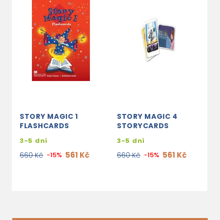
STORY MAGIC 1
STORY MAGIC 4
S
FLASHCARDS
STORYCARDS
T
3-5 dní
3-5 dní
3
561 Kč
561 Kč
660 Kč
-15%
660 Kč
-15%
7