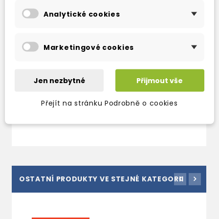
Analytické cookies
Marketingové cookies
STORY MAGIC 3
STORY MAGIC 3 CD
Jen nezbytné
Přijmout vše
STORYCARDS
skladem (ihned
3-5 dní
expedujeme)
Přejít na stránku Podrobně o cookies
561 Kč
660 Kč
-15%
693 Kč
815 Kč
-15%
OSTATNÍ PRODUKTY VE STEJNÉ KATEGORII